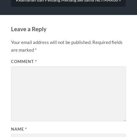
Keamanan dan Peluang Menang Bersama NEYMAR88 »
Leave a Reply
Your email address will not be published.
Required fields
are marked
*
COMMENT
*
NAME
*