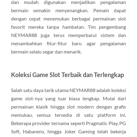
dan mudah digunakan menjadikan pengalaman
bermain semakin menyenangkan. Pemain dapat
dengan cepat menemukan berbagai permainan slot
favorit mereka tanpa hambatan. Tim pengembang
NEYMAR88 juga terus memperbarui sistem dan
menambahkan fitur-fitur baru agar pengalaman
bermain selalu segar dan menarik.
Koleksi Game Slot Terbaik dan Terlengkap
Salah satu daya tarik utama NEYMAR88 adalah koleksi
game slot-nya yang luar biasa lengkap. Mulai dari
permainan klasik hingga slot modern dengan grafis
memukau, semua tersedia di satu platform ini.
Beberapa provider ternama seperti Pragmatic Play, PG
Soft, Habanero, hingga Joker Gaming telah bekerja