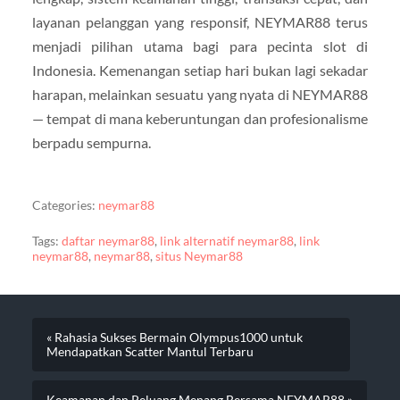
layanan pelanggan yang responsif, NEYMAR88 terus
menjadi pilihan utama bagi para pecinta slot di
Indonesia. Kemenangan setiap hari bukan lagi sekadar
harapan, melainkan sesuatu yang nyata di NEYMAR88
— tempat di mana keberuntungan dan profesionalisme
berpadu sempurna.
Categories:
neymar88
Tags:
daftar neymar88
,
link alternatif neymar88
,
link
neymar88
,
neymar88
,
situs Neymar88
« Rahasia Sukses Bermain Olympus1000 untuk
Mendapatkan Scatter Mantul Terbaru