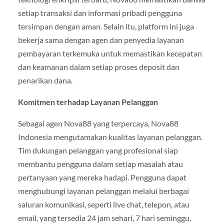
setiap transaksi dan informasi pribadi pengguna
tersimpan dengan aman. Selain itu, platform ini juga
bekerja sama dengan agen dan penyedia layanan
pembayaran terkemuka untuk memastikan kecepatan
dan keamanan dalam setiap proses deposit dan
penarikan dana.
Komitmen terhadap Layanan Pelanggan
Sebagai agen Nova88 yang terpercaya, Nova88
Indonesia mengutamakan kualitas layanan pelanggan.
Tim dukungan pelanggan yang profesional siap
membantu pengguna dalam setiap masalah atau
pertanyaan yang mereka hadapi. Pengguna dapat
menghubungi layanan pelanggan melalui berbagai
saluran komunikasi, seperti live chat, telepon, atau
email, yang tersedia 24 jam sehari, 7 hari seminggu.