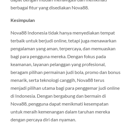
berbagai fitur yang disediakan Nova88.
Kesimpulan
Nova88 Indonesia tidak hanya menyediakan tempat
terbaik untuk berjudi online, tetapi juga menawarkan
pengalaman yang aman, terpercaya, dan memuaskan
bagi para pengguna mereka. Dengan fokus pada
keamanan, layanan pelanggan yang profesional,
beragam pilihan permainan judi bola, promo dan bonus
menarik, serta teknologi canggih, Nova88 terus
menjadi pilihan utama bagi para penggemar judi online
di Indonesia. Dengan bergabung dan bermain di
Nova88, pengguna dapat menikmati kesempatan
untuk meraih kemenangan dalam taruhan mereka
dengan percaya diri dan nyaman.