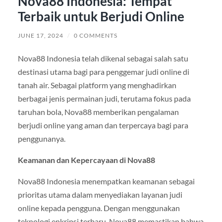
Nova88 Indonesia: Tempat
Terbaik untuk Berjudi Online
JUNE 17, 2024
/
0 COMMENTS
Nova88 Indonesia telah dikenal sebagai salah satu
destinasi utama bagi para penggemar judi online di
tanah air. Sebagai platform yang menghadirkan
berbagai jenis permainan judi, terutama fokus pada
taruhan bola, Nova88 memberikan pengalaman
berjudi online yang aman dan terpercaya bagi para
penggunanya.
Keamanan dan Kepercayaan di Nova88
Nova88 Indonesia menempatkan keamanan sebagai
prioritas utama dalam menyediakan layanan judi
online kepada pengguna. Dengan menggunakan
teknologi enkripsi terbaru, Nova88 memastikan bahwa