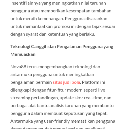
insentif lainnya yang meningkatkan nilai taruhan
pengguna atau memberikan kesempatan tambahan
untuk meraih kemenangan. Pengguna disarankan
untuk memanfaatkan promosi ini dengan bijak sesuai
dengan syarat dan ketentuan yang berlaku.
Teknologi Canggih dan Pengalaman Pengguna yang
Memuaskan
Nova88 terus mengembangkan teknologi dan
antarmuka pengguna untuk meningkatkan
pengalaman bermain
situs judi bola
. Platform ini
dilengkapi dengan fitur-fitur modern seperti live
streaming pertandingan, update skor real-time, dan
berbagai alat bantu analisis taruhan yang membantu
pengguna dalam membuat keputusan yang tepat.
Antarmuka yang user-friendly memastikan pengguna
dapat dengan mudah menavigasi dan menikmati