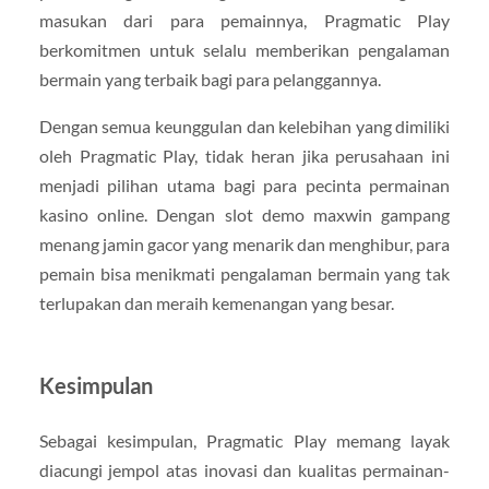
masukan dari para pemainnya, Pragmatic Play
berkomitmen untuk selalu memberikan pengalaman
bermain yang terbaik bagi para pelanggannya.
Dengan semua keunggulan dan kelebihan yang dimiliki
oleh Pragmatic Play, tidak heran jika perusahaan ini
menjadi pilihan utama bagi para pecinta permainan
kasino online. Dengan slot demo maxwin gampang
menang jamin gacor yang menarik dan menghibur, para
pemain bisa menikmati pengalaman bermain yang tak
terlupakan dan meraih kemenangan yang besar.
Kesimpulan
Sebagai kesimpulan, Pragmatic Play memang layak
diacungi jempol atas inovasi dan kualitas permainan-