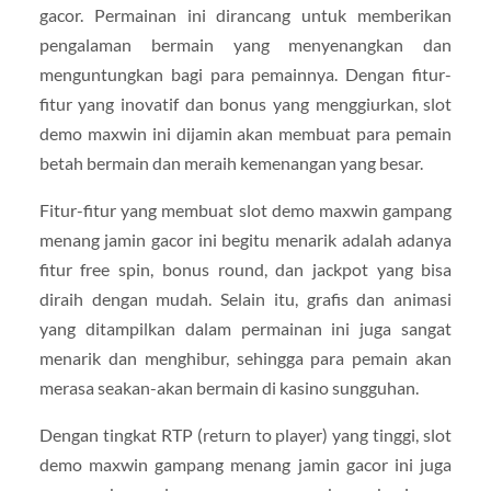
gacor. Permainan ini dirancang untuk memberikan
pengalaman bermain yang menyenangkan dan
menguntungkan bagi para pemainnya. Dengan fitur-
fitur yang inovatif dan bonus yang menggiurkan, slot
demo maxwin ini dijamin akan membuat para pemain
betah bermain dan meraih kemenangan yang besar.
Fitur-fitur yang membuat slot demo maxwin gampang
menang jamin gacor ini begitu menarik adalah adanya
fitur free spin, bonus round, dan jackpot yang bisa
diraih dengan mudah. Selain itu, grafis dan animasi
yang ditampilkan dalam permainan ini juga sangat
menarik dan menghibur, sehingga para pemain akan
merasa seakan-akan bermain di kasino sungguhan.
Dengan tingkat RTP (return to player) yang tinggi, slot
demo maxwin gampang menang jamin gacor ini juga