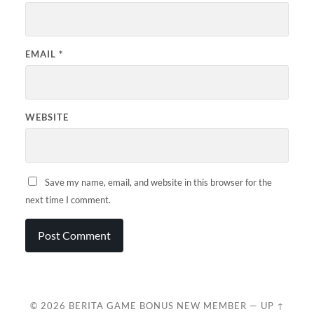
EMAIL
*
WEBSITE
Save my name, email, and website in this browser for the
next time I comment.
© 2026
BERITA GAME BONUS NEW MEMBER
—
UP ↑