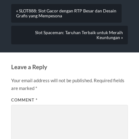
« SLOT888: Slot Gacor dengan RTP Besar dan Desain
Grafis yang Mempesona
Slot Spaceman: Taruhan Terbaik untuk Meraih
Keuntungan »
Leave a Reply
Your email address will not be published.
Required fields
are marked
*
COMMENT
*