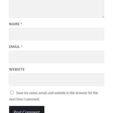
NAME
*
EMAIL
*
WEBSITE
Save my name, email, and website in this browser for the
next time I comment.