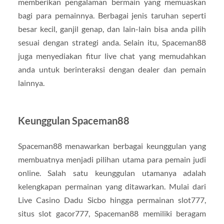
memberikan pengalaman bermain yang memuaskan
bagi para pemainnya. Berbagai jenis taruhan seperti
besar kecil, ganjil genap, dan lain-lain bisa anda pilih
sesuai dengan strategi anda. Selain itu, Spaceman88
juga menyediakan fitur live chat yang memudahkan
anda untuk berinteraksi dengan dealer dan pemain
lainnya.
Keunggulan Spaceman88
Spaceman88 menawarkan berbagai keunggulan yang
membuatnya menjadi pilihan utama para pemain judi
online. Salah satu keunggulan utamanya adalah
kelengkapan permainan yang ditawarkan. Mulai dari
Live Casino Dadu Sicbo hingga permainan slot777,
situs slot gacor777, Spaceman88 memiliki beragam