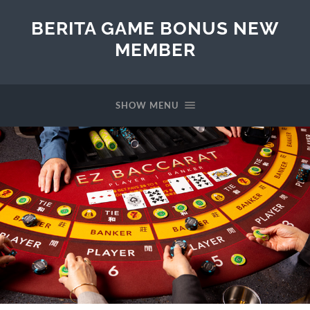
BERITA GAME BONUS NEW
MEMBER
SHOW MENU