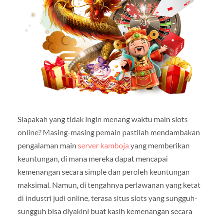
Siapakah yang tidak ingin menang waktu main slots
online? Masing-masing pemain pastilah mendambakan
pengalaman main
server kamboja
yang memberikan
keuntungan, di mana mereka dapat mencapai
kemenangan secara simple dan peroleh keuntungan
maksimal. Namun, di tengahnya perlawanan yang ketat
di industri judi online, terasa situs slots yang sungguh-
sungguh bisa diyakini buat kasih kemenangan secara