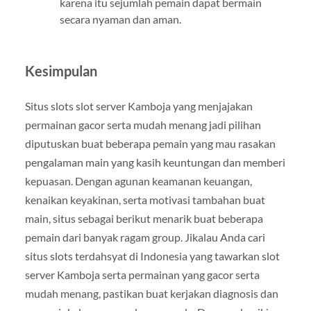
karena itu sejumlah pemain dapat bermain
secara nyaman dan aman.
Kesimpulan
Situs slots slot server Kamboja yang menjajakan
permainan gacor serta mudah menang jadi pilihan
diputuskan buat beberapa pemain yang mau rasakan
pengalaman main yang kasih keuntungan dan memberi
kepuasan. Dengan agunan keamanan keuangan,
kenaikan keyakinan, serta motivasi tambahan buat
main, situs sebagai berikut menarik buat beberapa
pemain dari banyak ragam group. Jikalau Anda cari
situs slots terdahsyat di Indonesia yang tawarkan slot
server Kamboja serta permainan yang gacor serta
mudah menang, pastikan buat kerjakan diagnosis dan