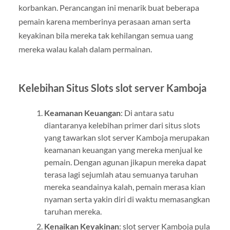
korbankan. Perancangan ini menarik buat beberapa
pemain karena memberinya perasaan aman serta
keyakinan bila mereka tak kehilangan semua uang
mereka walau kalah dalam permainan.
Kelebihan Situs Slots slot server Kamboja
Keamanan Keuangan
: Di antara satu
diantaranya kelebihan primer dari situs slots
yang tawarkan slot server Kamboja merupakan
keamanan keuangan yang mereka menjual ke
pemain. Dengan agunan jikapun mereka dapat
terasa lagi sejumlah atau semuanya taruhan
mereka seandainya kalah, pemain merasa kian
nyaman serta yakin diri di waktu memasangkan
taruhan mereka.
Kenaikan Keyakinan
: slot server Kamboja pula