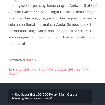
meningkatkan peluang kemenangan Anda di Slot777
dan Slot Gacor 777. Selalu ingat untuk bermain dengan
bijak dan bertanggung jawab, dan jangan lupa untuk
selalu menikmati permainan Anda. Semoga artikel ini
bermanfaat bagi Anda dan membantu Anda meraih
kemenangan di slot online. Terima kasih telah
membaca!
Categories:
slot777
Tags:
situs slot gacor
,
slot 777
,
slot gacor
,
slot gacor 777
,
slot777
« Slot Gacor Bet 100-800 Perak: Main Cerdas,
Menang Terus Kayak Juara!