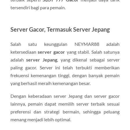
tersendiri bagi para pemain.
Server Gacor, Termasuk Server Jepang
Salah satu keunggulan NEYMAR88 adalah
ketersediaan
server gacor
yang stabil. Salah satunya
adalah
server Jepang
, yang dikenal sebagai server
paling gacor. Server ini telah terbukti memberikan
frekuensi kemenangan tinggi, dengan banyak pemain
yang berhasil meraih kemenangan besar.
Dengan keberadaan server Jepang dan server gacor
lainnya, pemain dapat memilih server terbaik sesuai
preferensi dan strategi bermain, sehingga peluang
menang menjadi lebih optimal.