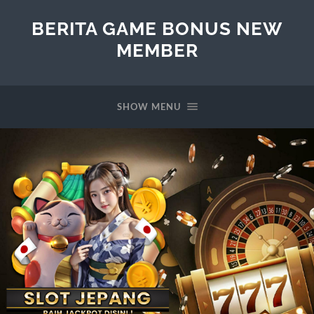
BERITA GAME BONUS NEW
MEMBER
SHOW MENU