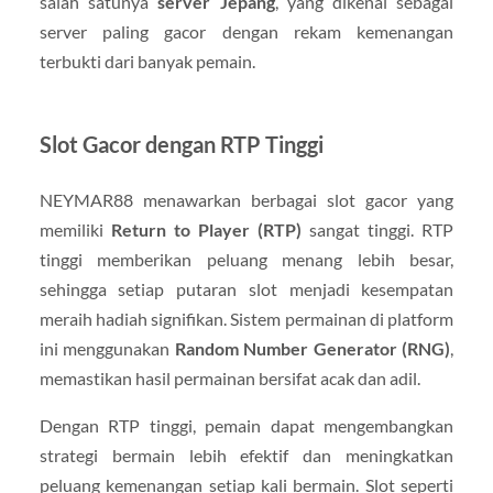
salah satunya
server Jepang
, yang dikenal sebagai
server paling gacor dengan rekam kemenangan
terbukti dari banyak pemain.
Slot Gacor dengan RTP Tinggi
NEYMAR88 menawarkan berbagai slot gacor yang
memiliki
Return to Player (RTP)
sangat tinggi. RTP
tinggi memberikan peluang menang lebih besar,
sehingga setiap putaran slot menjadi kesempatan
meraih hadiah signifikan. Sistem permainan di platform
ini menggunakan
Random Number Generator (RNG)
,
memastikan hasil permainan bersifat acak dan adil.
Dengan RTP tinggi, pemain dapat mengembangkan
strategi bermain lebih efektif dan meningkatkan
peluang kemenangan setiap kali bermain. Slot seperti