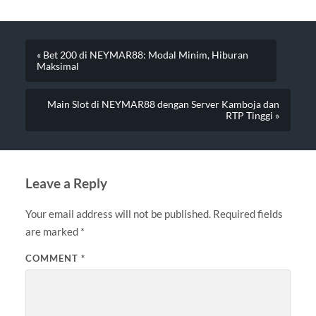
« Bet 200 di NEYMAR88: Modal Minim, Hiburan
Maksimal
Main Slot di NEYMAR88 dengan Server Kamboja dan
RTP Tinggi »
Leave a Reply
Your email address will not be published.
Required fields
are marked
*
COMMENT
*