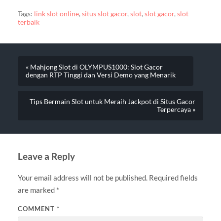
Tags:
link slot online
,
situs slot gacor
,
slot
,
slot gacor
,
slot
terbaik
« Mahjong Slot di OLYMPUS1000: Slot Gacor
dengan RTP Tinggi dan Versi Demo yang Menarik
Tips Bermain Slot untuk Meraih Jackpot di Situs Gacor
Terpercaya »
Leave a Reply
Your email address will not be published.
Required fields
are marked
*
COMMENT
*