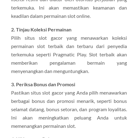
terkemuka. Ini akan memastikan keamanan dan
keadilan dalam permainan slot online.
2. Tinjau Koleksi Permainan
Pilih situs slot gacor yang menawarkan koleksi
permainan slot terbaik dan terbaru dari penyedia
terkemuka seperti Pragmatic Play. Slot terbaik akan
memberikan pengalaman bermain yang
menyenangkan dan menguntungkan.
3. Periksa Bonus dan Promosi
Pastikan situs slot gacor yang Anda pilih menawarkan
berbagai bonus dan promosi menarik, seperti bonus
selamat datang, bonus setoran, dan program loyalitas.
Ini akan meningkatkan peluang Anda untuk
memenangkan permainan slot.