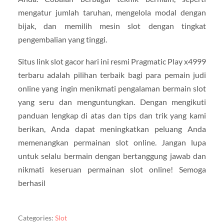
mengatur jumlah taruhan, mengelola modal dengan
bijak, dan memilih mesin slot dengan tingkat
pengembalian yang tinggi.
Situs link slot gacor hari ini resmi Pragmatic Play x4999
terbaru adalah pilihan terbaik bagi para pemain judi
online yang ingin menikmati pengalaman bermain slot
yang seru dan menguntungkan. Dengan mengikuti
panduan lengkap di atas dan tips dan trik yang kami
berikan, Anda dapat meningkatkan peluang Anda
memenangkan permainan slot online. Jangan lupa
untuk selalu bermain dengan bertanggung jawab dan
nikmati keseruan permainan slot online! Semoga
berhasil
Categories:
Slot