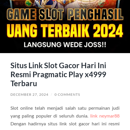
Situs Link Slot Gacor Hari Ini
Resmi Pragmatic Play x4999
Terbaru
DECEMBER 27, 2024
/
0 COMMENTS
Slot online telah menjadi salah satu permainan judi
yang paling populer di seluruh dunia.
link neymar88
Dengan hadirnya situs link slot gacor hari ini resmi