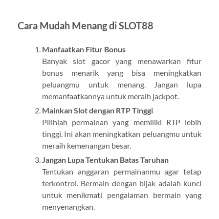
Cara Mudah Menang di SLOT88
Manfaatkan Fitur Bonus
Banyak slot gacor yang menawarkan fitur
bonus menarik yang bisa meningkatkan
peluangmu untuk menang. Jangan lupa
memanfaatkannya untuk meraih jackpot.
Mainkan Slot dengan RTP Tinggi
Pilihlah permainan yang memiliki RTP lebih
tinggi. Ini akan meningkatkan peluangmu untuk
meraih kemenangan besar.
Jangan Lupa Tentukan Batas Taruhan
Tentukan anggaran permainanmu agar tetap
terkontrol. Bermain dengan bijak adalah kunci
untuk menikmati pengalaman bermain yang
menyenangkan.