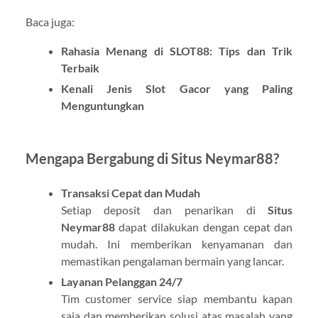
Baca juga:
Rahasia Menang di SLOT88: Tips dan Trik
Terbaik
Kenali Jenis Slot Gacor yang Paling
Menguntungkan
Mengapa Bergabung di Situs Neymar88?
Transaksi Cepat dan Mudah
Setiap deposit dan penarikan di
Situs
Neymar88
dapat dilakukan dengan cepat dan
mudah. Ini memberikan kenyamanan dan
memastikan pengalaman bermain yang lancar.
Layanan Pelanggan 24/7
Tim customer service siap membantu kapan
saja dan memberikan solusi atas masalah yang