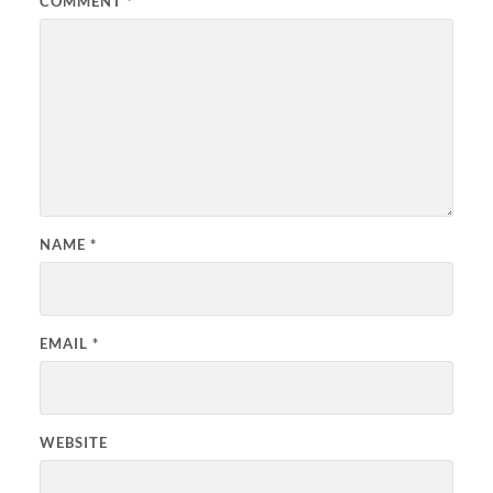
COMMENT
*
NAME
*
EMAIL
*
WEBSITE