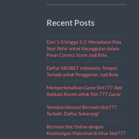
Recent Posts
Dari 1-0 hingga 3-2: Memahami Pola
Skor Akhir untuk Keunggulan dalam
Pasar Correct Score Judi Bola
Daftar SBOBET Indonesia: Tempat
Terbaik untuk Penggemar Judi Bola
Memperkenalkan Game Slot777 Apk:
Aplikasi Resmi untuk Slot 777 Gacor
Temukan Sensasi Bermain Slot777
Terbaik: Daftar Sekarang!
Bermain Slot Online dengan
Keuntungan Maksimal di Situs Slot777