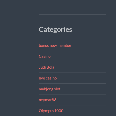
Categories
bonus new member
Casino
Judi Bola
live casino
mahjong slot
neymar88
Olympus1000