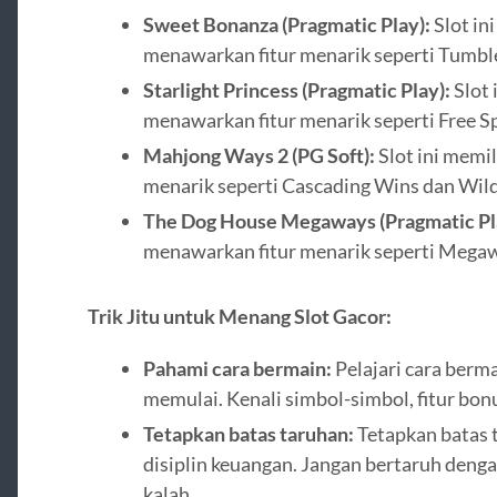
Sweet Bonanza (Pragmatic Play):
Slot in
menawarkan fitur menarik seperti Tumbl
Starlight Princess (Pragmatic Play):
Slot 
menawarkan fitur menarik seperti Free Sp
Mahjong Ways 2 (PG Soft):
Slot ini memi
menarik seperti Cascading Wins dan Wil
The Dog House Megaways (Pragmatic Pl
menawarkan fitur menarik seperti Megaw
Trik Jitu untuk Menang Slot Gacor:
Pahami cara bermain:
Pelajari cara berm
memulai. Kenali simbol-simbol, fitur bon
Tetapkan batas taruhan:
Tetapkan batas t
disiplin keuangan. Jangan bertaruh den
kalah.