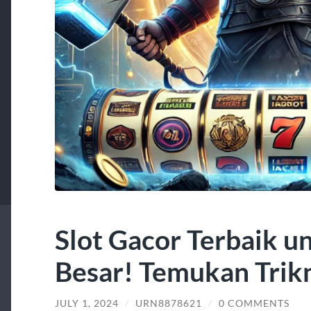
Slot Gacor Terbaik 
Besar! Temukan Trikn
JULY 1, 2024
/
URN8878621
/
0 COMMENTS