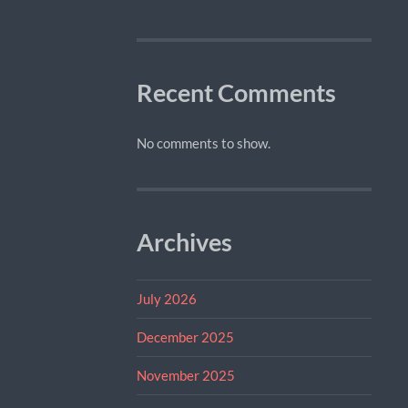
Recent Comments
No comments to show.
Archives
July 2026
December 2025
November 2025