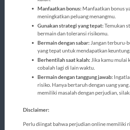
Manfaatkan bonus:
Manfaatkan bonus yan
meningkatkan peluang menangmu.
Gunakan strategi yang tepat:
Temukan str
bermain dan toleransi risikomu.
Bermain dengan sabar:
Jangan terburu-bu
yang tepat untuk mendapatkan keuntung
Berhentilah saat kalah:
Jika kamu mulai k
cobalah lagi di lain waktu.
Bermain dengan tanggung jawab:
Ingatla
risiko. Hanya bertaruh dengan uang yang
memiliki masalah dengan perjudian, silak
Disclaimer:
Perlu diingat bahwa perjudian online memiliki 