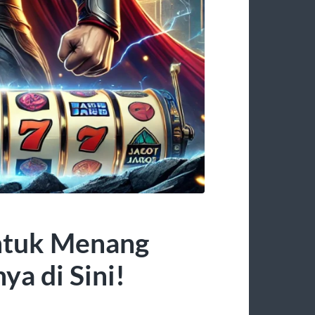
untuk Menang
ya di Sini!