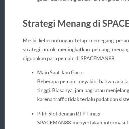
Strategi Menang di SP
Meski keberuntungan tetap memegang perana
strategi untuk meningkatkan peluang menang.
digunakan para pemain di SPACEMAN88:
Main Saat Jam Gacor
Beberapa pemain meyakini bahwa ada jam
tinggi. Biasanya, jam pagi atau menjela
karena traffic tidak terlalu padat dan sist
Pilih Slot dengan RTP Tinggi
SPACEMAN88 menyertakan informasi RTP 