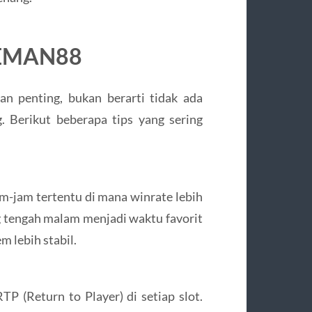
ACEMAN88
n penting, bukan berarti tidak ada
 Berikut beberapa tips yang sering
-jam tertentu di mana winrate lebih
ng tengah malam menjadi waktu favorit
em lebih stabil.
(Return to Player) di setiap slot.