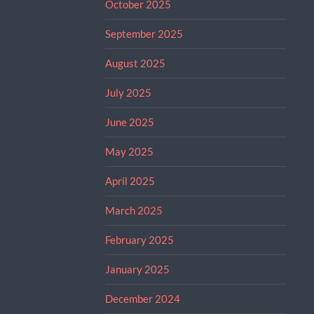
October 2025
September 2025
August 2025
July 2025
June 2025
May 2025
April 2025
March 2025
February 2025
January 2025
December 2024