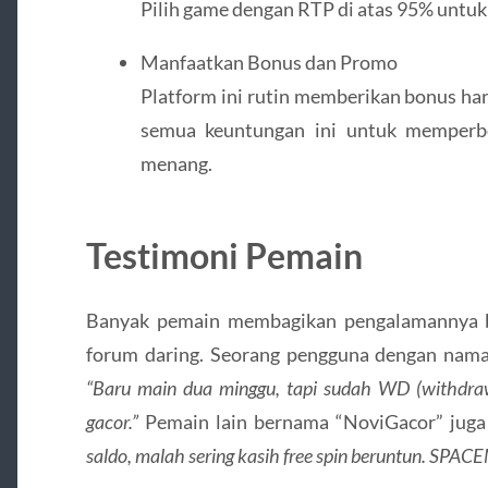
Pilih game dengan RTP di atas 95% untuk
Manfaatkan Bonus dan Promo
Platform ini rutin memberikan bonus har
semua keuntungan ini untuk memperb
menang.
Testimoni Pemain
Banyak pemain membagikan pengalamannya 
forum daring. Seorang pengguna dengan nam
“Baru main dua minggu, tapi sudah WD (withdraw)
gacor.”
Pemain lain bernama “NoviGacor” jug
saldo, malah sering kasih free spin beruntun. SPAC