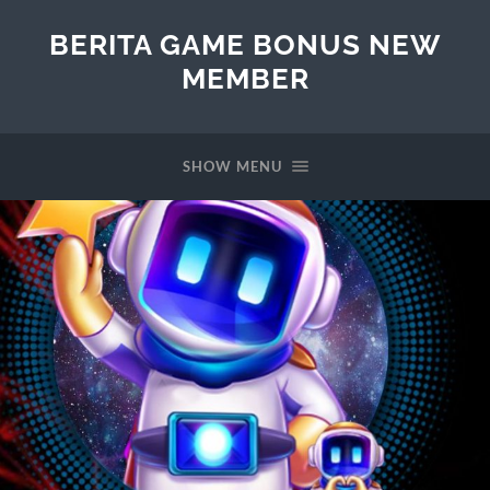
BERITA GAME BONUS NEW
MEMBER
SHOW MENU