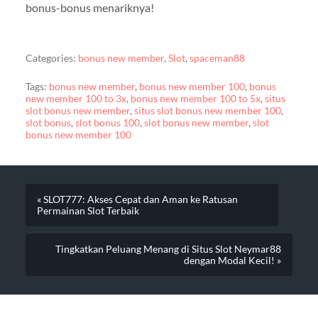
bonus-bonus menariknya!
Categories:
bonus new member
,
Slot
,
spaceman88
Tags:
bonus new member
,
bonus new member 100
,
bonus
new member 100 to 3x
,
bonus new member 100 to 5x
,
situs
slot bonus new member
,
situs slot bonus new member 100
,
slot bonus
,
slot bonus 100
,
slot bonus new member
,
slot
bonus new member 100
« SLOT777: Akses Cepat dan Aman ke Ratusan
Permainan Slot Terbaik
Tingkatkan Peluang Menang di Situs Slot Neymar88
dengan Modal Kecil! »