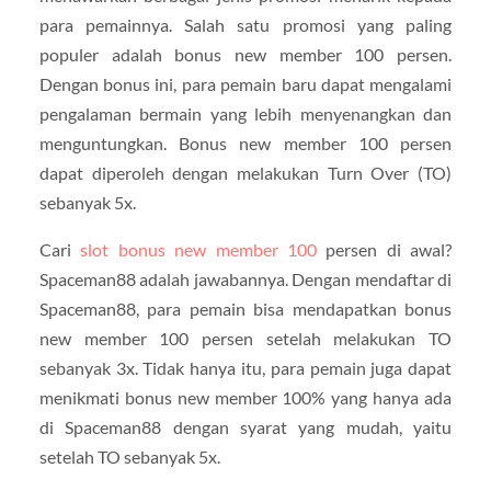
para pemainnya. Salah satu promosi yang paling
populer adalah bonus new member 100 persen.
Dengan bonus ini, para pemain baru dapat mengalami
pengalaman bermain yang lebih menyenangkan dan
menguntungkan. Bonus new member 100 persen
dapat diperoleh dengan melakukan Turn Over (TO)
sebanyak 5x.
Cari
slot bonus new member 100
persen di awal?
Spaceman88 adalah jawabannya. Dengan mendaftar di
Spaceman88, para pemain bisa mendapatkan bonus
new member 100 persen setelah melakukan TO
sebanyak 3x. Tidak hanya itu, para pemain juga dapat
menikmati bonus new member 100% yang hanya ada
di Spaceman88 dengan syarat yang mudah, yaitu
setelah TO sebanyak 5x.