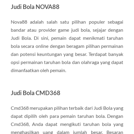
Judi Bola NOVA88
Nova88 adalah salah satu pilihan populer sebagai
bandar atau provider game judi bola, sejajar dengan
Judi Bola. Di sini, pemain dapat menikmati taruhan
bola secara online dengan beragam pilihan permainan
dan potensi keuntungan yang besar. Terdapat banyak
opsi permainan taruhan bola dan olahraga yang dapat
dimanfaatkan oleh pemain.
Judi Bola CMD368
Cmd368 merupakan pilihan terbaik dari Judi Bola yang
dapat dipilih oleh para pemain taruhan bola. Dengan
Cmd368, Anda dapat mengikuti taruhan bola yang
menghasilkan uang dalam jumlah besar. Besaran