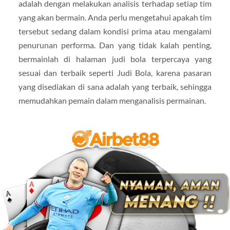
adalah dengan melakukan analisis terhadap setiap tim
yang akan bermain. Anda perlu mengetahui apakah tim
tersebut sedang dalam kondisi prima atau mengalami
penurunan performa. Dan yang tidak kalah penting,
bermainlah di halaman judi bola terpercaya yang
sesuai dan terbaik seperti Judi Bola, karena pasaran
yang disediakan di sana adalah yang terbaik, sehingga
memudahkan pemain dalam menganalisis permainan.