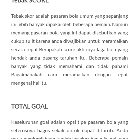
Tebak SCORE
Tebak skor adalah pasaran bola umum yang sepanjang
ini lebih banyak dipakai oleh beberapa pemain. Namun
memang pasaran bola yang ini dapat disebutkan yang
cukup sulit karena anda diwajibkan untuk meramalkan
secara tepat Berapakah score akhirnya laga bola yang
hendak anda pasang taruhan itu. Beberapa pemain
banyak yang tidak memahami dan tidak pahami
Bagaimanakah cara meramalkan dengan tepat
mengenai hal itu.
TOTAL GOAL
Keseluruhan goal adalah opsi tipe pasaran bola yang
seterusnya bagus sekali untuk dapat dituruti. Anda
perlu menjumlahkan jumlah keseluruhan nilai gol yang