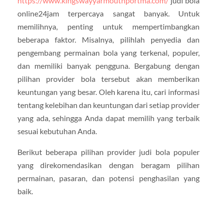
https://www.kingswayyarmouthportma.com/
judi bola
online24jam terpercaya sangat banyak. Untuk
memilihnya, penting untuk mempertimbangkan
beberapa faktor. Misalnya, pilihlah penyedia dan
pengembang permainan bola yang terkenal, populer,
dan memiliki banyak pengguna. Bergabung dengan
pilihan provider bola tersebut akan memberikan
keuntungan yang besar. Oleh karena itu, cari informasi
tentang kelebihan dan keuntungan dari setiap provider
yang ada, sehingga Anda dapat memilih yang terbaik
sesuai kebutuhan Anda.
Berikut beberapa pilihan provider judi bola populer
yang direkomendasikan dengan beragam pilihan
permainan, pasaran, dan potensi penghasilan yang
baik.