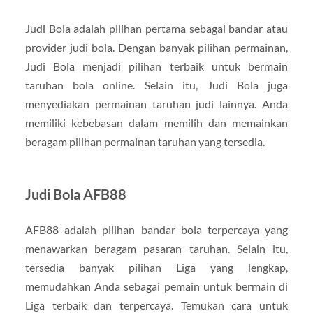
Judi Bola adalah pilihan pertama sebagai bandar atau
provider judi bola. Dengan banyak pilihan permainan,
Judi Bola menjadi pilihan terbaik untuk bermain
taruhan bola online. Selain itu, Judi Bola juga
menyediakan permainan taruhan judi lainnya. Anda
memiliki kebebasan dalam memilih dan memainkan
beragam pilihan permainan taruhan yang tersedia.
Judi Bola AFB88
AFB88 adalah pilihan bandar bola terpercaya yang
menawarkan beragam pasaran taruhan. Selain itu,
tersedia banyak pilihan Liga yang lengkap,
memudahkan Anda sebagai pemain untuk bermain di
Liga terbaik dan terpercaya. Temukan cara untuk