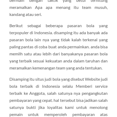
bermain dengan taktik yang betul terhitung
meramalkan Apa apa menang itu team musuh,
kandang atau seri.
Berikut sebagai beberapa pasaran bola yang
terpopuler di Indonesia. disamping itu ada banyak ada
pasaran bola lain nya yang tidak kalah terkenal yang
paling pantas di coba buat anda permainkan. anda bisa
memilh satu atau lebih dari banyakanya pasaran bola
yang terbaik sesuai kekuatan anda dalam taruhan dan
meramalkan kemenangan team yang anda tentukan.
Disamping itu situs judi bola yang disebut Website judi
bola terbaik di Indonesia selalu Memberi service
terbaik ke Anggota, salah satunya nya pengangkutan
pembayaran yang cepat. hal tersebut bisa jadikan salah
satunya bukti jika loyalitas kami untuk menolong
pemain untuk memperoleh pembayaran atas