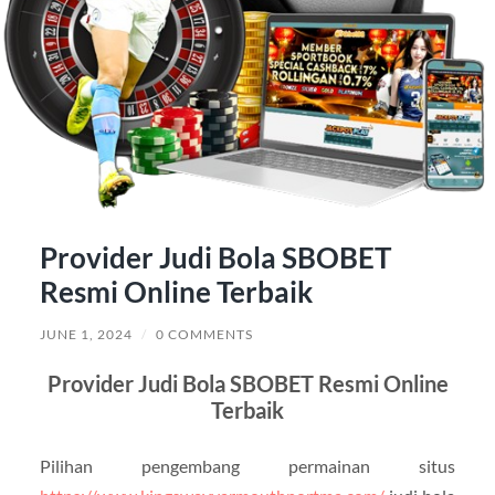
Provider Judi Bola SBOBET
Resmi Online Terbaik
JUNE 1, 2024
/
0 COMMENTS
Provider Judi Bola SBOBET Resmi Online
Terbaik
Pilihan pengembang permainan situs