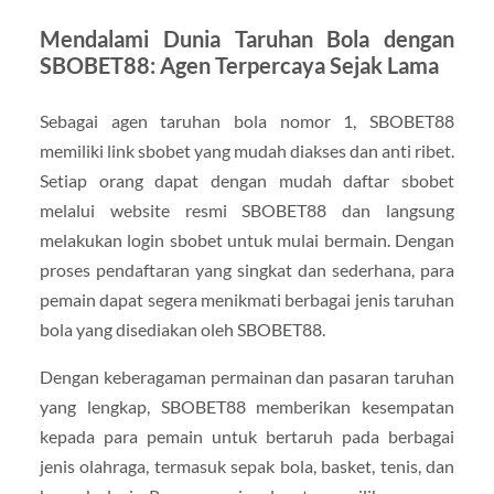
Mendalami Dunia Taruhan Bola dengan
SBOBET88: Agen Terpercaya Sejak Lama
Sebagai agen taruhan bola nomor 1, SBOBET88
memiliki link sbobet yang mudah diakses dan anti ribet.
Setiap orang dapat dengan mudah daftar sbobet
melalui website resmi SBOBET88 dan langsung
melakukan login sbobet untuk mulai bermain. Dengan
proses pendaftaran yang singkat dan sederhana, para
pemain dapat segera menikmati berbagai jenis taruhan
bola yang disediakan oleh SBOBET88.
Dengan keberagaman permainan dan pasaran taruhan
yang lengkap, SBOBET88 memberikan kesempatan
kepada para pemain untuk bertaruh pada berbagai
jenis olahraga, termasuk sepak bola, basket, tenis, dan