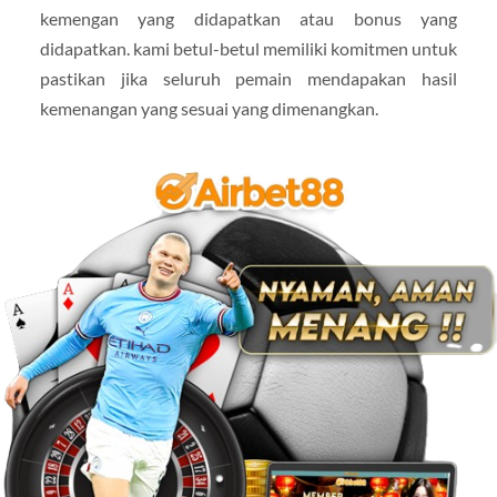
kemengan yang didapatkan atau bonus yang
didapatkan. kami betul-betul memiliki komitmen untuk
pastikan jika seluruh pemain mendapakan hasil
kemenangan yang sesuai yang dimenangkan.