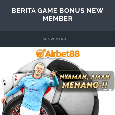
BERITA GAME BONUS NEW
MEMBER
SHOW MENU