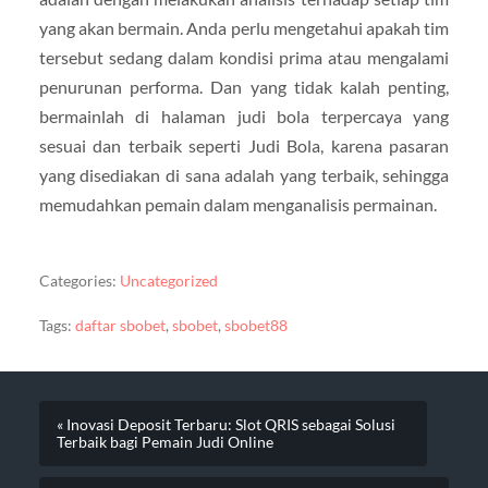
yang akan bermain. Anda perlu mengetahui apakah tim
tersebut sedang dalam kondisi prima atau mengalami
penurunan performa. Dan yang tidak kalah penting,
bermainlah di halaman judi bola terpercaya yang
sesuai dan terbaik seperti Judi Bola, karena pasaran
yang disediakan di sana adalah yang terbaik, sehingga
memudahkan pemain dalam menganalisis permainan.
Categories:
Uncategorized
Tags:
daftar sbobet
,
sbobet
,
sbobet88
« Inovasi Deposit Terbaru: Slot QRIS sebagai Solusi
Terbaik bagi Pemain Judi Online