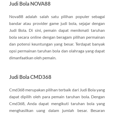
Judi Bola NOVA88
Nova88 adalah salah satu pilihan populer sebagai
bandar atau provider game judi bola, sejajar dengan
Judi Bola. Di sini, pemain dapat menikmati taruhan
bola secara online dengan beragam pilihan permainan
dan potensi keuntungan yang besar. Terdapat banyak
opsi permainan taruhan bola dan olahraga yang dapat
dimanfaatkan oleh pemain.
Judi Bola CMD368
Cmd368 merupakan pilihan terbaik dari Judi Bola yang
dapat dipilih oleh para pemain taruhan bola. Dengan
Cmd368, Anda dapat mengikuti taruhan bola yang
menghasilkan uang dalam jumlah besar. Besaran