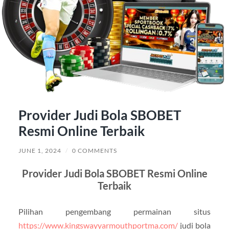
Provider Judi Bola SBOBET
Resmi Online Terbaik
JUNE 1, 2024
/
0 COMMENTS
Provider Judi Bola SBOBET Resmi Online
Terbaik
Pilihan pengembang permainan situs
https://www.kingswayyarmouthportma.com/
judi bola