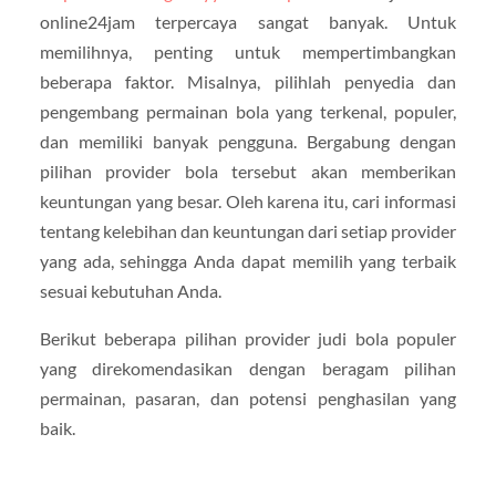
online24jam terpercaya sangat banyak. Untuk
memilihnya, penting untuk mempertimbangkan
beberapa faktor. Misalnya, pilihlah penyedia dan
pengembang permainan bola yang terkenal, populer,
dan memiliki banyak pengguna. Bergabung dengan
pilihan provider bola tersebut akan memberikan
keuntungan yang besar. Oleh karena itu, cari informasi
tentang kelebihan dan keuntungan dari setiap provider
yang ada, sehingga Anda dapat memilih yang terbaik
sesuai kebutuhan Anda.
Berikut beberapa pilihan provider judi bola populer
yang direkomendasikan dengan beragam pilihan
permainan, pasaran, dan potensi penghasilan yang
baik.