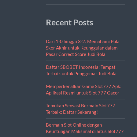
Recent Posts
Dari 1-0 hingga 3-2: Memahami Pola
Skor Akhir untuk Keunggulan dalam
Pasar Correct Score Judi Bola
Daftar SBOBET Indonesia: Tempat
Terbaik untuk Penggemar Judi Bola
Memperkenalkan Game Slot777 Apk:
Aplikasi Resmi untuk Slot 777 Gacor
Temukan Sensasi Bermain Slot777
Terbaik: Daftar Sekarang!
Bermain Slot Online dengan
Keuntungan Maksimal di Situs Slot777