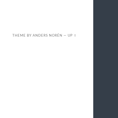
THEME BY
ANDERS NORÉN
—
UP ↑