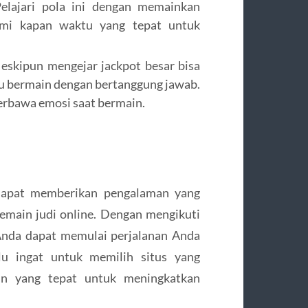
elajari pola ini dengan memainkan
ami kapan waktu yang tepat untuk
eskipun mengejar jackpot besar bisa
lu bermain dengan bertanggung jawab.
terbawa emosi saat bermain.
 dapat memberikan pengalaman yang
main judi online. Dengan mengikuti
 Anda dapat memulai perjalanan Anda
alu ingat untuk memilih situs yang
in yang tepat untuk meningkatkan