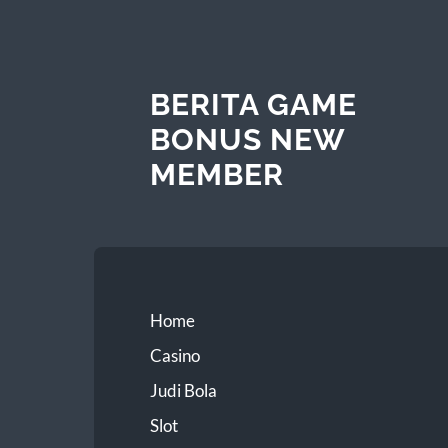
BERITA GAME
BONUS NEW
MEMBER
Home
Casino
Judi Bola
Slot