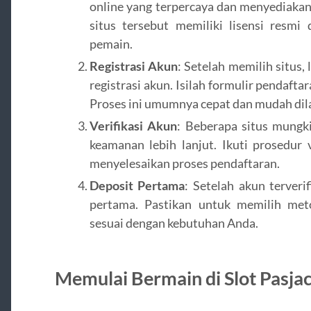
online yang terpercaya dan menyediakan
situs tersebut memiliki lisensi resmi
pemain.
Registrasi Akun
: Setelah memilih situs
registrasi akun. Isilah formulir pendafta
Proses ini umumnya cepat dan mudah dil
Verifikasi Akun
: Beberapa situs mungk
keamanan lebih lanjut. Ikuti prosedur v
menyelesaikan proses pendaftaran.
Deposit Pertama
: Setelah akun terveri
pertama. Pastikan untuk memilih met
sesuai dengan kebutuhan Anda.
Memulai Bermain di Slot Pasja