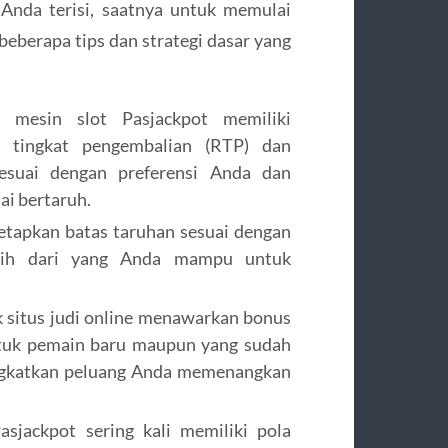
 Anda terisi, saatnya untuk memulai
 beberapa tips dan strategi dasar yang
p mesin slot Pasjackpot memiliki
k tingkat pengembalian (RTP) dan
 sesuai dengan preferensi Anda dan
ai bertaruh.
etapkan batas taruhan sesuai dengan
ebih dari yang Anda mampu untuk
k situs judi online menawarkan bonus
ntuk pemain baru maupun yang sudah
ngkatkan peluang Anda memenangkan
asjackpot sering kali memiliki pola