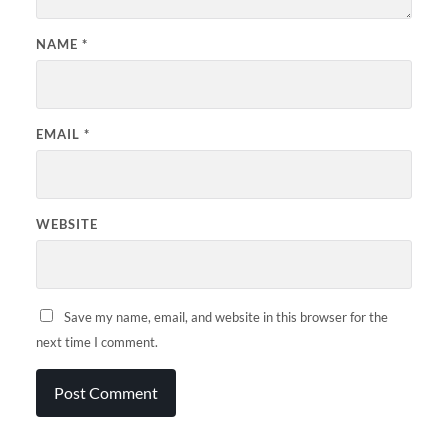
NAME
*
EMAIL
*
WEBSITE
Save my name, email, and website in this browser for the
next time I comment.