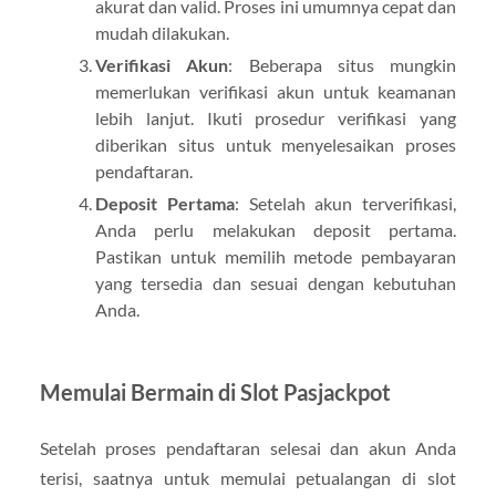
akurat dan valid. Proses ini umumnya cepat dan
mudah dilakukan.
Verifikasi Akun
: Beberapa situs mungkin
memerlukan verifikasi akun untuk keamanan
lebih lanjut. Ikuti prosedur verifikasi yang
diberikan situs untuk menyelesaikan proses
pendaftaran.
Deposit Pertama
: Setelah akun terverifikasi,
Anda perlu melakukan deposit pertama.
Pastikan untuk memilih metode pembayaran
yang tersedia dan sesuai dengan kebutuhan
Anda.
Memulai Bermain di Slot Pasjackpot
Setelah proses pendaftaran selesai dan akun Anda
terisi, saatnya untuk memulai petualangan di slot