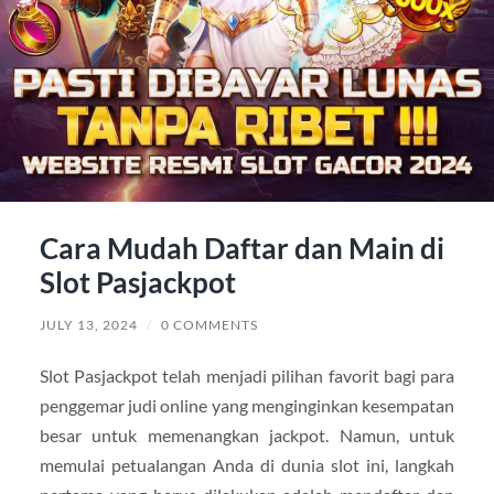
Cara Mudah Daftar dan Main di
Slot Pasjackpot
JULY 13, 2024
/
0 COMMENTS
Slot Pasjackpot telah menjadi pilihan favorit bagi para
penggemar judi online yang menginginkan kesempatan
besar untuk memenangkan jackpot. Namun, untuk
memulai petualangan Anda di dunia slot ini, langkah