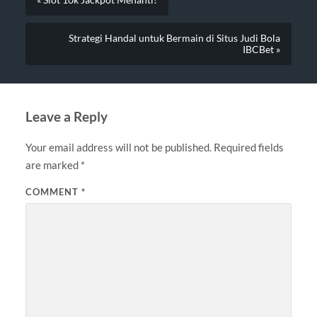
Strategi Handal untuk Bermain di Situs Judi Bola
IBCBet »
Leave a Reply
Your email address will not be published.
Required fields
are marked
*
COMMENT
*