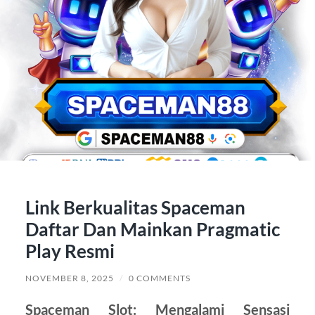
Link Berkualitas Spaceman
Daftar Dan Mainkan Pragmatic
Play Resmi
NOVEMBER 8, 2025
/
0 COMMENTS
Spaceman Slot: Mengalami Sensasi