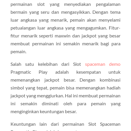
permainan slot yang menyediakan pengalaman
bermain yang seru dan mengasyikkan. Dengan tema
luar angkasa yang menarik, pemain akan menyelami
petualangan luar angkasa yang mengagumkan. Fitur-
fitur menarik seperti maxwin dan jackpot yang besar
membuat permainan ini semakin menarik bagi para
pemain.
Salah satu kelebihan dari Slot
spaceman demo
Pragmatic Play adalah kesempatan untuk
memenangkan jackpot besar. Dengan kombinasi
simbol yang tepat, pemain bisa memenangkan hadiah
jackpot yang menggiurkan. Hal ini membuat permainan
ini semakin diminati oleh para pemain yang
menginginkan keuntungan besar.
Keuntungan lain dari permainan Slot Spaceman