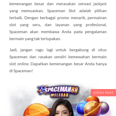
kemenangan besar dan merasakan sensasi jackpot
yang memuaskan, Spaceman Slot adalah pilihan
terbaik. Dengan berbagai promo menarik, permainan
slot yang seru, dan layanan yang profesional,
Spaceman akan membawa Anda pada pengalaman
bermain yang tak terlupakan.
Jadi, jangan ragu lagi untuk bergabung di situs
Spaceman dan rasakan sendiri kemewahan bermain
slot online. Dapatkan kemenangan besar Anda hanya
di Spaceman!
STICKY POST