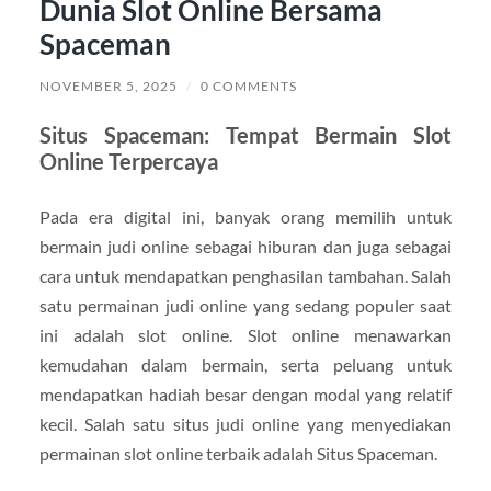
Dunia Slot Online Bersama
Spaceman
NOVEMBER 5, 2025
/
0 COMMENTS
Situs Spaceman: Tempat Bermain Slot
Online Terpercaya
Pada era digital ini, banyak orang memilih untuk
bermain judi online sebagai hiburan dan juga sebagai
cara untuk mendapatkan penghasilan tambahan. Salah
satu permainan judi online yang sedang populer saat
ini adalah slot online. Slot online menawarkan
kemudahan dalam bermain, serta peluang untuk
mendapatkan hadiah besar dengan modal yang relatif
kecil. Salah satu situs judi online yang menyediakan
permainan slot online terbaik adalah Situs Spaceman.