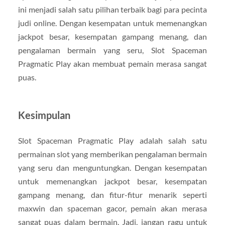
ini menjadi salah satu pilihan terbaik bagi para pecinta
judi online. Dengan kesempatan untuk memenangkan
jackpot besar, kesempatan gampang menang, dan
pengalaman bermain yang seru, Slot Spaceman
Pragmatic Play akan membuat pemain merasa sangat
puas.
Kesimpulan
Slot Spaceman Pragmatic Play adalah salah satu
permainan slot yang memberikan pengalaman bermain
yang seru dan menguntungkan. Dengan kesempatan
untuk memenangkan jackpot besar, kesempatan
gampang menang, dan fitur-fitur menarik seperti
maxwin dan spaceman gacor, pemain akan merasa
sangat puas dalam bermain. Jadi, jangan ragu untuk