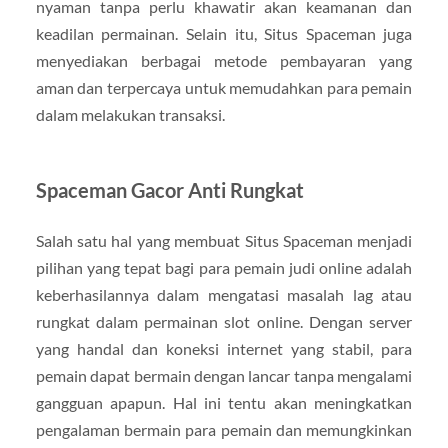
nyaman tanpa perlu khawatir akan keamanan dan
keadilan permainan. Selain itu, Situs Spaceman juga
menyediakan berbagai metode pembayaran yang
aman dan terpercaya untuk memudahkan para pemain
dalam melakukan transaksi.
Spaceman Gacor Anti Rungkat
Salah satu hal yang membuat Situs Spaceman menjadi
pilihan yang tepat bagi para pemain judi online adalah
keberhasilannya dalam mengatasi masalah lag atau
rungkat dalam permainan slot online. Dengan server
yang handal dan koneksi internet yang stabil, para
pemain dapat bermain dengan lancar tanpa mengalami
gangguan apapun. Hal ini tentu akan meningkatkan
pengalaman bermain para pemain dan memungkinkan