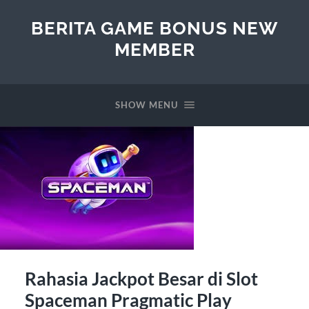
BERITA GAME BONUS NEW
MEMBER
SHOW MENU
Rahasia Jackpot Besar di Slot
Spaceman Pragmatic Play