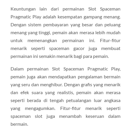
Keuntungan lain dari permainan Slot Spaceman
Pragmatic Play adalah kesempatan gampang menang.
Dengan sistem pembayaran yang besar dan peluang
menang yang tinggi, pemain akan merasa lebih mudah
untuk memenangkan permainan ini. Fitur-fitur
menarik seperti spaceman gacor juga membuat
permainan ini semakin menarik bagi para pemain.
Dalam permainan Slot Spaceman Pragmatic Play,
pemain juga akan mendapatkan pengalaman bermain
yang seru dan menghibur. Dengan grafis yang menarik
dan efek suara yang realistis, pemain akan merasa
seperti berada di tengah petualangan luar angkasa
yang mengagumkan. Fitur-fitur menarik seperti
spaceman slot juga menambah keseruan dalam
bermain.