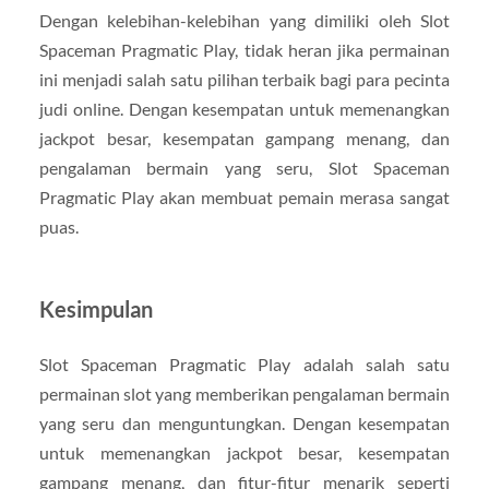
Dengan kelebihan-kelebihan yang dimiliki oleh Slot
Spaceman Pragmatic Play, tidak heran jika permainan
ini menjadi salah satu pilihan terbaik bagi para pecinta
judi online. Dengan kesempatan untuk memenangkan
jackpot besar, kesempatan gampang menang, dan
pengalaman bermain yang seru, Slot Spaceman
Pragmatic Play akan membuat pemain merasa sangat
puas.
Kesimpulan
Slot Spaceman Pragmatic Play adalah salah satu
permainan slot yang memberikan pengalaman bermain
yang seru dan menguntungkan. Dengan kesempatan
untuk memenangkan jackpot besar, kesempatan
gampang menang, dan fitur-fitur menarik seperti