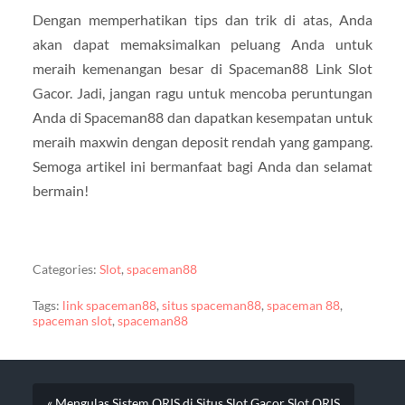
Dengan memperhatikan tips dan trik di atas, Anda
akan dapat memaksimalkan peluang Anda untuk
meraih kemenangan besar di Spaceman88 Link Slot
Gacor. Jadi, jangan ragu untuk mencoba peruntungan
Anda di Spaceman88 dan dapatkan kesempatan untuk
meraih maxwin dengan deposit rendah yang gampang.
Semoga artikel ini bermanfaat bagi Anda dan selamat
bermain!
Categories:
Slot
,
spaceman88
Tags:
link spaceman88
,
situs spaceman88
,
spaceman 88
,
spaceman slot
,
spaceman88
« Mengulas Sistem QRIS di Situs Slot Gacor Slot QRIS