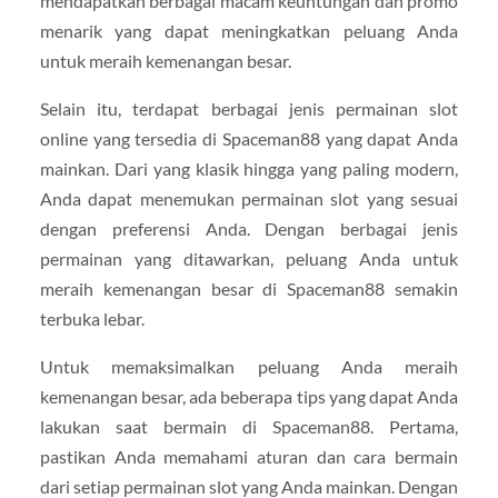
mendapatkan berbagai macam keuntungan dan promo
menarik yang dapat meningkatkan peluang Anda
untuk meraih kemenangan besar.
Selain itu, terdapat berbagai jenis permainan slot
online yang tersedia di Spaceman88 yang dapat Anda
mainkan. Dari yang klasik hingga yang paling modern,
Anda dapat menemukan permainan slot yang sesuai
dengan preferensi Anda. Dengan berbagai jenis
permainan yang ditawarkan, peluang Anda untuk
meraih kemenangan besar di Spaceman88 semakin
terbuka lebar.
Untuk memaksimalkan peluang Anda meraih
kemenangan besar, ada beberapa tips yang dapat Anda
lakukan saat bermain di Spaceman88. Pertama,
pastikan Anda memahami aturan dan cara bermain
dari setiap permainan slot yang Anda mainkan. Dengan