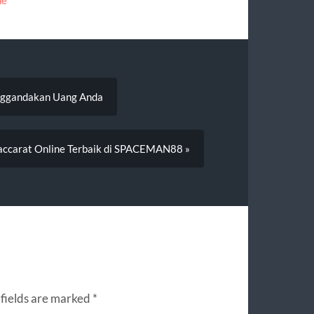
enggandakan Uang Anda
accarat Online Terbaik di SPACEMAN88 »
fields are marked
*