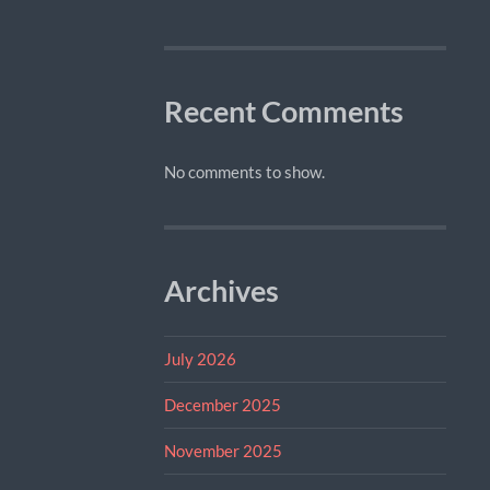
Recent Comments
No comments to show.
Archives
July 2026
December 2025
November 2025