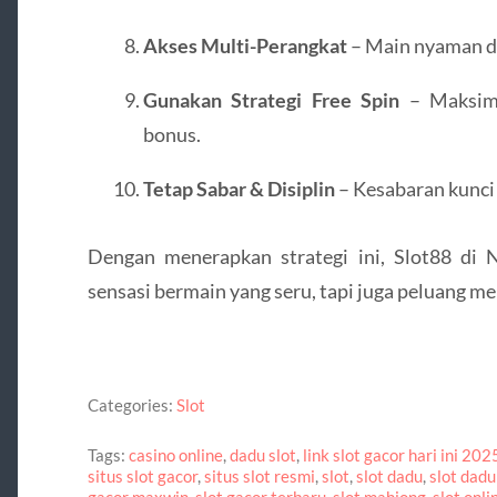
Akses Multi-Perangkat
– Main nyaman d
Gunakan Strategi Free Spin
– Maksima
bonus.
Tetap Sabar & Disiplin
– Kesabaran kunci
Dengan menerapkan strategi ini, Slot88 d
sensasi bermain yang seru, tapi juga peluang m
Categories:
Slot
Tags:
casino online
,
dadu slot
,
link slot gacor hari ini 202
situs slot gacor
,
situs slot resmi
,
slot
,
slot dadu
,
slot dadu
gacor maxwin
,
slot gacor terbaru
,
slot mahjong
,
slot onli