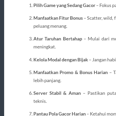
Pilih Game yang Sedang Gacor
– Fokus pa
Manfaatkan Fitur Bonus
– Scatter, wild,
peluang menang.
Atur Taruhan Bertahap
– Mulai dari mo
meningkat.
Kelola Modal dengan Bijak
– Jangan habi
Manfaatkan Promo & Bonus Harian
– T
lebih panjang.
Server Stabil & Aman
– Pastikan puta
teknis.
Pantau Pola Gacor Harian
– Ketahui mome