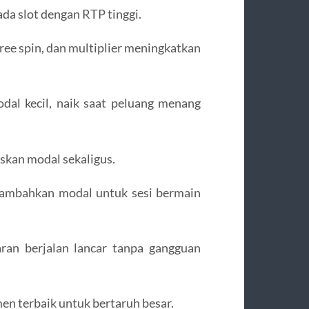
da slot dengan RTP tinggi.
 free spin, dan multiplier meningkatkan
dal kecil, naik saat peluang menang
skan modal sekaligus.
ambahkan modal untuk sesi bermain
ran berjalan lancar tanpa gangguan
n terbaik untuk bertaruh besar.