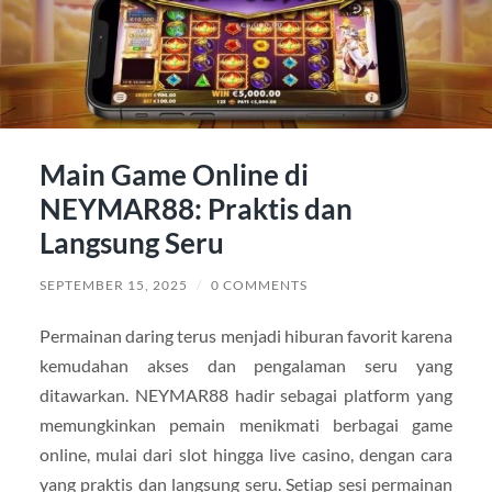
Main Game Online di
NEYMAR88: Praktis dan
Langsung Seru
SEPTEMBER 15, 2025
/
0 COMMENTS
Permainan daring terus menjadi hiburan favorit karena
kemudahan akses dan pengalaman seru yang
ditawarkan. NEYMAR88 hadir sebagai platform yang
memungkinkan pemain menikmati berbagai game
online, mulai dari slot hingga live casino, dengan cara
yang praktis dan langsung seru. Setiap sesi permainan