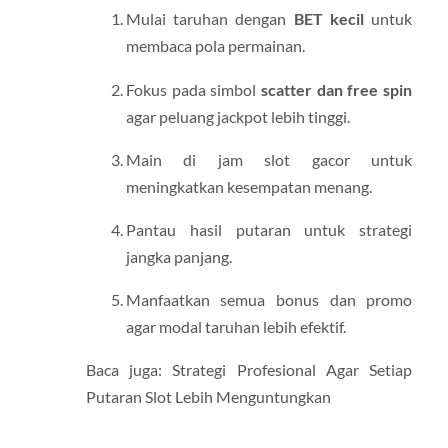
Mulai taruhan dengan
BET kecil
untuk
membaca pola permainan.
Fokus pada simbol
scatter dan free spin
agar peluang jackpot lebih tinggi.
Main di jam slot gacor untuk
meningkatkan kesempatan menang.
Pantau hasil putaran untuk strategi
jangka panjang.
Manfaatkan semua bonus dan promo
agar modal taruhan lebih efektif.
Baca juga: Strategi Profesional Agar Setiap
Putaran Slot Lebih Menguntungkan