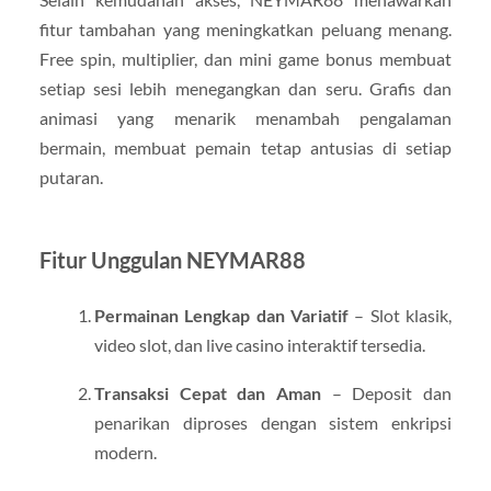
fitur tambahan yang meningkatkan peluang menang.
Free spin, multiplier, dan mini game bonus membuat
setiap sesi lebih menegangkan dan seru. Grafis dan
animasi yang menarik menambah pengalaman
bermain, membuat pemain tetap antusias di setiap
putaran.
Fitur Unggulan NEYMAR88
Permainan Lengkap dan Variatif
– Slot klasik,
video slot, dan live casino interaktif tersedia.
Transaksi Cepat dan Aman
– Deposit dan
penarikan diproses dengan sistem enkripsi
modern.