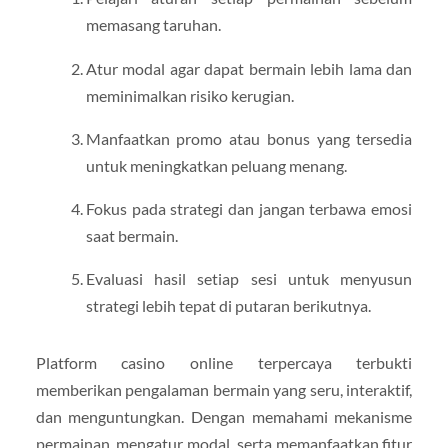
memasang taruhan.
Atur modal agar dapat bermain lebih lama dan
meminimalkan risiko kerugian.
Manfaatkan promo atau bonus yang tersedia
untuk meningkatkan peluang menang.
Fokus pada strategi dan jangan terbawa emosi
saat bermain.
Evaluasi hasil setiap sesi untuk menyusun
strategi lebih tepat di putaran berikutnya.
Platform casino online terpercaya terbukti
memberikan pengalaman bermain yang seru, interaktif,
dan menguntungkan. Dengan memahami mekanisme
permainan, mengatur modal, serta memanfaatkan fitur