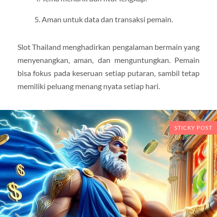
Aman untuk data dan transaksi pemain.
Slot Thailand menghadirkan pengalaman bermain yang
menyenangkan, aman, dan menguntungkan. Pemain
bisa fokus pada keseruan setiap putaran, sambil tetap
memiliki peluang menang nyata setiap hari.
STICKY POST