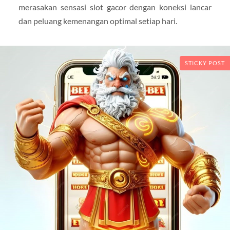
merasakan sensasi slot gacor dengan koneksi lancar
dan peluang kemenangan optimal setiap hari.
STICKY POST