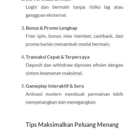
Login dan bermain tanpa risiko lag atau
gangguan eksternal.
Bonus & Promo Lengkap
Free spin, bonus new member, cashback, dan
promo harian menambah modal bermain.
Transaksi Cepat & Terpercaya
Deposit dan withdraw diproses efisien dengan
sistem keamanan maksimal.
Gameplay Interaktif & Seru
Animasi modern membuat permainan lebih
menyenangkan dan menegangkan.
Tips Maksimalkan Peluang Menang