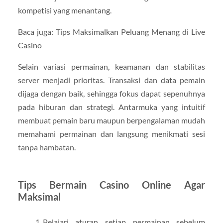
kompetisi yang menantang.
Baca juga: Tips Maksimalkan Peluang Menang di Live
Casino
Selain variasi permainan, keamanan dan stabilitas
server menjadi prioritas. Transaksi dan data pemain
dijaga dengan baik, sehingga fokus dapat sepenuhnya
pada hiburan dan strategi. Antarmuka yang intuitif
membuat pemain baru maupun berpengalaman mudah
memahami permainan dan langsung menikmati sesi
tanpa hambatan.
Tips Bermain Casino Online Agar
Maksimal
Pelajari aturan setiap permainan sebelum