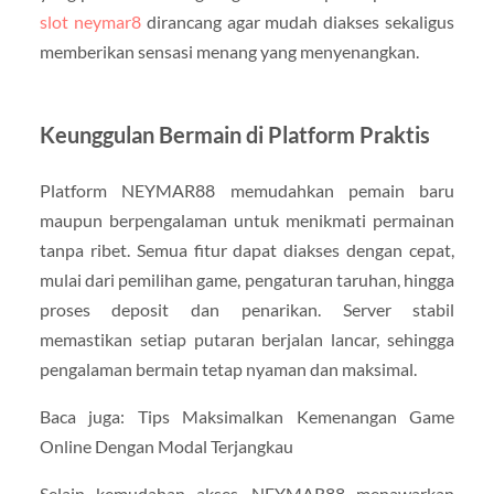
slot neymar8
dirancang agar mudah diakses sekaligus
memberikan sensasi menang yang menyenangkan.
Keunggulan Bermain di Platform Praktis
Platform NEYMAR88 memudahkan pemain baru
maupun berpengalaman untuk menikmati permainan
tanpa ribet. Semua fitur dapat diakses dengan cepat,
mulai dari pemilihan game, pengaturan taruhan, hingga
proses deposit dan penarikan. Server stabil
memastikan setiap putaran berjalan lancar, sehingga
pengalaman bermain tetap nyaman dan maksimal.
Baca juga: Tips Maksimalkan Kemenangan Game
Online Dengan Modal Terjangkau
Selain kemudahan akses, NEYMAR88 menawarkan