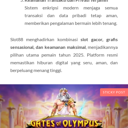
Sistem enkripsi modern menjaga semua
transaksi dan data pribadi tetap aman,
memberikan pengalaman bermain lebih tenang.
Slot88 menghadirkan kombinasi
slot gacor, grafis
sensasional, dan keamanan maksimal
, menjadikannya
pilihan utama pemain tahun 2025. Platform resmi
memastikan hiburan digital yang seru, aman, dan
berpeluang menang tinggi.
STICKY POST