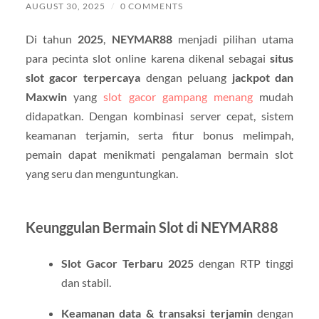
AUGUST 30, 2025
/
0 COMMENTS
Di tahun
2025
,
NEYMAR88
menjadi pilihan utama
para pecinta slot online karena dikenal sebagai
situs
slot gacor terpercaya
dengan peluang
jackpot dan
Maxwin
yang
slot gacor gampang menang
mudah
didapatkan. Dengan kombinasi server cepat, sistem
keamanan terjamin, serta fitur bonus melimpah,
pemain dapat menikmati pengalaman bermain slot
yang seru dan menguntungkan.
Keunggulan Bermain Slot di NEYMAR88
Slot Gacor Terbaru 2025
dengan RTP tinggi
dan stabil.
Keamanan data & transaksi terjamin
dengan