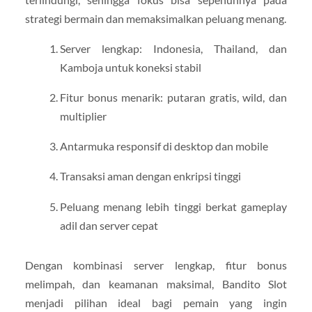
strategi bermain dan memaksimalkan peluang menang.
Server lengkap: Indonesia, Thailand, dan
Kamboja untuk koneksi stabil
Fitur bonus menarik: putaran gratis, wild, dan
multiplier
Antarmuka responsif di desktop dan mobile
Transaksi aman dengan enkripsi tinggi
Peluang menang lebih tinggi berkat gameplay
adil dan server cepat
Dengan kombinasi server lengkap, fitur bonus
melimpah, dan keamanan maksimal, Bandito Slot
menjadi pilihan ideal bagi pemain yang ingin