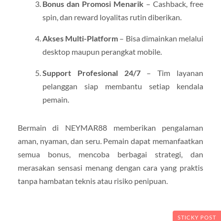
Bonus dan Promosi Menarik
– Cashback, free
spin, dan reward loyalitas rutin diberikan.
Akses Multi-Platform
– Bisa dimainkan melalui
desktop maupun perangkat mobile.
Support Profesional 24/7
– Tim layanan
pelanggan siap membantu setiap kendala
pemain.
Bermain di NEYMAR88 memberikan pengalaman
aman, nyaman, dan seru. Pemain dapat memanfaatkan
semua bonus, mencoba berbagai strategi, dan
merasakan sensasi menang dengan cara yang praktis
tanpa hambatan teknis atau risiko penipuan.
STICKY POST