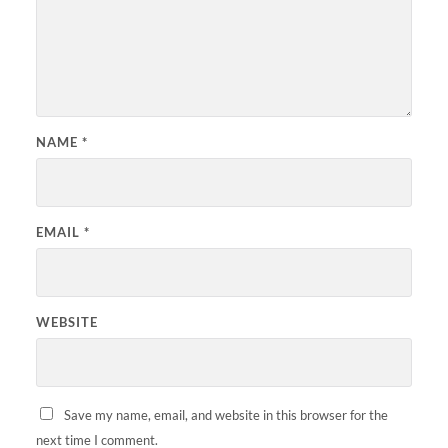
NAME
*
EMAIL
*
WEBSITE
Save my name, email, and website in this browser for the
next time I comment.