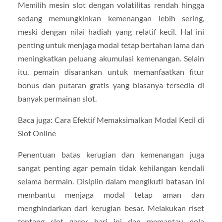
Memilih mesin slot dengan volatilitas rendah hingga
sedang memungkinkan kemenangan lebih sering,
meski dengan nilai hadiah yang relatif kecil. Hal ini
penting untuk menjaga modal tetap bertahan lama dan
meningkatkan peluang akumulasi kemenangan. Selain
itu, pemain disarankan untuk memanfaatkan fitur
bonus dan putaran gratis yang biasanya tersedia di
banyak permainan slot.
Baca juga: Cara Efektif Memaksimalkan Modal Kecil di
Slot Online
Penentuan batas kerugian dan kemenangan juga
sangat penting agar pemain tidak kehilangan kendali
selama bermain. Disiplin dalam mengikuti batasan ini
membantu menjaga modal tetap aman dan
menghindarkan dari kerugian besar. Melakukan riset
tentang slot gacor hari ini dan memantau pola