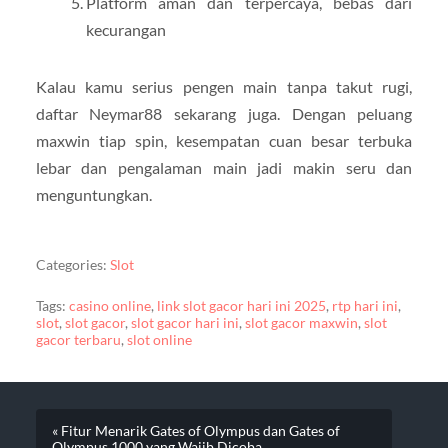
Platform aman dan terpercaya, bebas dari
kecurangan
Kalau kamu serius pengen main tanpa takut rugi,
daftar Neymar88 sekarang juga. Dengan peluang
maxwin tiap spin, kesempatan cuan besar terbuka
lebar dan pengalaman main jadi makin seru dan
menguntungkan.
Categories:
Slot
Tags:
casino online
,
link slot gacor hari ini 2025
,
rtp hari ini
,
slot
,
slot gacor
,
slot gacor hari ini
,
slot gacor maxwin
,
slot
gacor terbaru
,
slot online
« Fitur Menarik Gates of Olympus dan Gates of
Olympus 1000 yang Wajib Dicoba