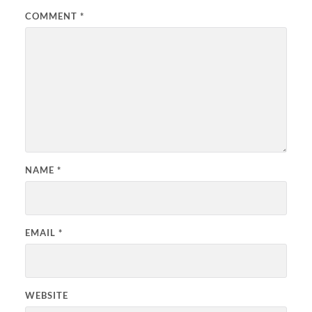
COMMENT
*
NAME
*
EMAIL
*
WEBSITE