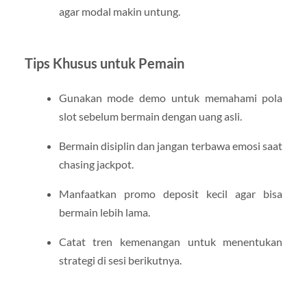
agar modal makin untung.
Tips Khusus untuk Pemain
Gunakan mode demo untuk memahami pola
slot sebelum bermain dengan uang asli.
Bermain disiplin dan jangan terbawa emosi saat
chasing jackpot.
Manfaatkan promo deposit kecil agar bisa
bermain lebih lama.
Catat tren kemenangan untuk menentukan
strategi di sesi berikutnya.