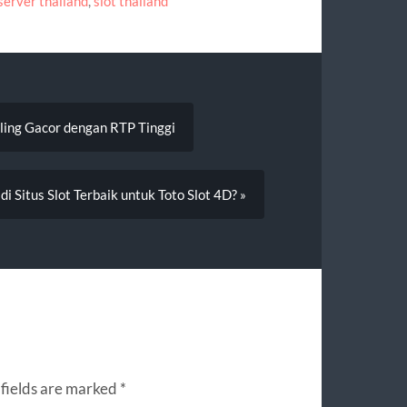
 server thailand
,
slot thailand
ling Gacor dengan RTP Tinggi
itus Slot Terbaik untuk Toto Slot 4D? »
fields are marked
*