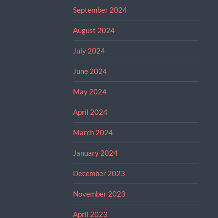
September 2024
August 2024
July 2024
June 2024
May 2024
April 2024
March 2024
January 2024
December 2023
November 2023
April 2023