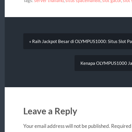
Tags:
server thailand
,
situs spaceman88
,
slot gacor
,
slot
« Raih Jackpot Besar di OLYMPUS1000: Situs Slot Pa
Kenapa OLYMPUS1000 Jadi S
Leave a Reply
Your email address will not be published.
Required 