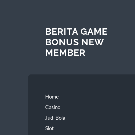
BERITA GAME
BONUS NEW
MEMBER
Home
Casino
Judi Bola
Slot