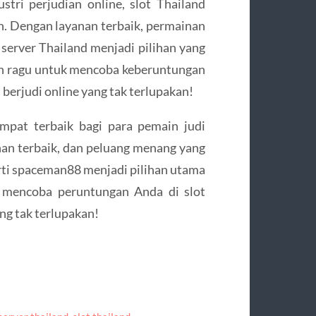
tri perjudian online, slot Thailand
. Dengan layanan terbaik, permainan
server Thailand menjadi pilihan yang
ngan ragu untuk mencoba keberuntungan
berjudi online yang tak terlupakan!
mpat terbaik bagi para pemain judi
anan terbaik, dan peluang menang yang
perti spaceman88 menjadi pilihan utama
k mencoba peruntungan Anda di slot
ng tak terlupakan!