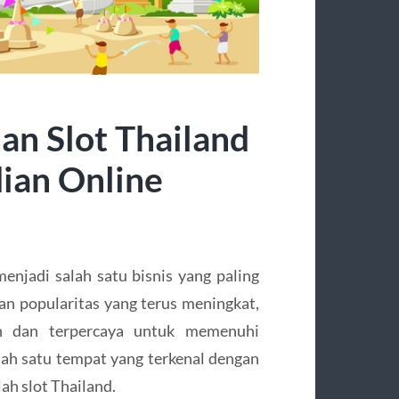
an Slot Thailand
dian Online
 menjadi salah satu bisnis yang paling
an popularitas yang terus meningkat,
 dan terpercaya untuk memenuhi
alah satu tempat yang terkenal dengan
lah slot Thailand.