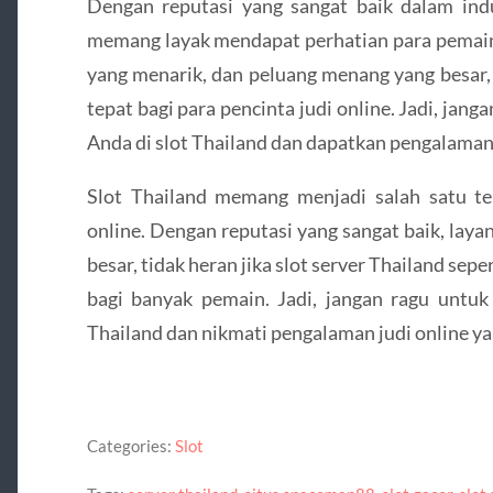
Dengan reputasi yang sangat baik dalam indus
memang layak mendapat perhatian para pemain
yang menarik, dan peluang menang yang besar, 
tepat bagi para pencinta judi online. Jadi, ja
Anda di slot Thailand dan dapatkan pengalaman 
Slot Thailand memang menjadi salah satu te
online. Dengan reputasi yang sangat baik, lay
besar, tidak heran jika slot server Thailand se
bagi banyak pemain. Jadi, jangan ragu untu
Thailand dan nikmati pengalaman judi online ya
Categories:
Slot