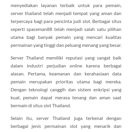
menyediakan layanan terbaik untuk para pemain,
server thailand telah menjadi tempat yang aman dan
terpercaya bagi para pencinta judi slot. Berbagai situs
seperti spaceman88 telah menjadi salah satu pilihan
utama bagi banyak pemain yang mencari kualitas
permainan yang tinggi dan peluang menang yang besar.
Server Thailand memiliki reputasi yang sangat baik
dalam industri perjudian online karena berbagai
alasan. Pertama, keamanan dan kerahasiaan data
pemain merupakan prioritas utama bagi mereka.
Dengan teknologi canggih dan sistem enkripsi yang
kuat, pemain dapat merasa tenang dan aman saat
bermain di situs slot Thailand.
Selain itu, server Thailand juga terkenal dengan
berbagai jenis permainan slot yang menarik dan