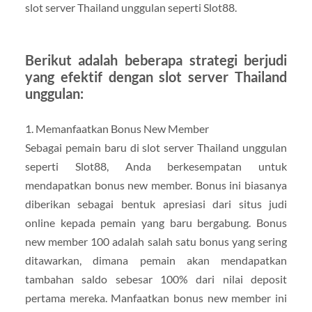
slot server Thailand unggulan seperti Slot88.
Berikut adalah beberapa strategi berjudi
yang efektif dengan slot server Thailand
unggulan:
1. Memanfaatkan Bonus New Member
Sebagai pemain baru di slot server Thailand unggulan
seperti Slot88, Anda berkesempatan untuk
mendapatkan bonus new member. Bonus ini biasanya
diberikan sebagai bentuk apresiasi dari situs judi
online kepada pemain yang baru bergabung. Bonus
new member 100 adalah salah satu bonus yang sering
ditawarkan, dimana pemain akan mendapatkan
tambahan saldo sebesar 100% dari nilai deposit
pertama mereka. Manfaatkan bonus new member ini