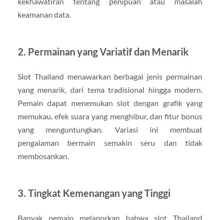
kekhawatiran tentang penipuan atau masalah
keamanan data.
2.
Permainan yang Variatif dan Menarik
Slot Thailand menawarkan berbagai jenis permainan
yang menarik, dari tema tradisional hingga modern.
Pemain dapat menemukan slot dengan grafik yang
memukau, efek suara yang menghibur, dan fitur bonus
yang menguntungkan. Variasi ini membuat
pengalaman bermain semakin seru dan tidak
membosankan.
3.
Tingkat Kemenangan yang Tinggi
Banyak pemain melaporkan bahwa slot Thailand