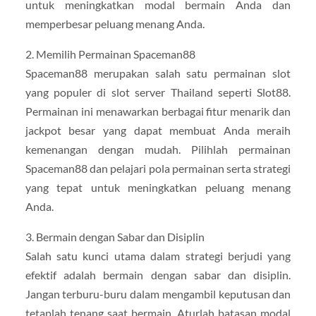
untuk meningkatkan modal bermain Anda dan
memperbesar peluang menang Anda.
2. Memilih Permainan Spaceman88
Spaceman88 merupakan salah satu permainan slot
yang populer di slot server Thailand seperti Slot88.
Permainan ini menawarkan berbagai fitur menarik dan
jackpot besar yang dapat membuat Anda meraih
kemenangan dengan mudah. Pilihlah permainan
Spaceman88 dan pelajari pola permainan serta strategi
yang tepat untuk meningkatkan peluang menang
Anda.
3. Bermain dengan Sabar dan Disiplin
Salah satu kunci utama dalam strategi berjudi yang
efektif adalah bermain dengan sabar dan disiplin.
Jangan terburu-buru dalam mengambil keputusan dan
tetaplah tenang saat bermain. Aturlah batasan modal