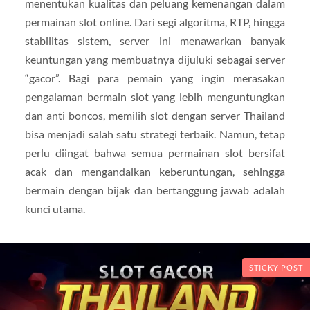
menentukan kualitas dan peluang kemenangan dalam
permainan slot online. Dari segi algoritma, RTP, hingga
stabilitas sistem, server ini menawarkan banyak
keuntungan yang membuatnya dijuluki sebagai server
“gacor”. Bagi para pemain yang ingin merasakan
pengalaman bermain slot yang lebih menguntungkan
dan anti boncos, memilih slot dengan server Thailand
bisa menjadi salah satu strategi terbaik. Namun, tetap
perlu diingat bahwa semua permainan slot bersifat
acak dan mengandalkan keberuntungan, sehingga
bermain dengan bijak dan bertanggung jawab adalah
kunci utama.
STICKY POST