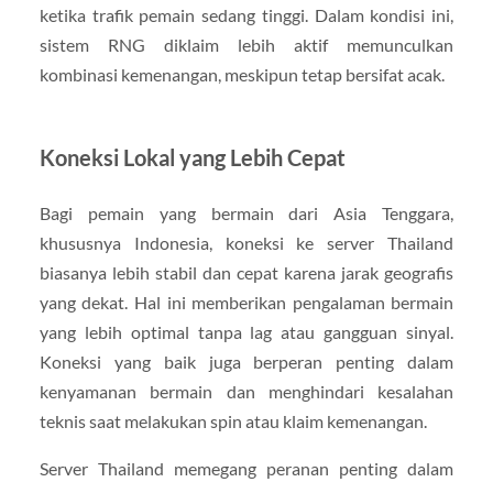
ketika trafik pemain sedang tinggi. Dalam kondisi ini,
sistem RNG diklaim lebih aktif memunculkan
kombinasi kemenangan, meskipun tetap bersifat acak.
Koneksi Lokal yang Lebih Cepat
Bagi pemain yang bermain dari Asia Tenggara,
khususnya Indonesia, koneksi ke server Thailand
biasanya lebih stabil dan cepat karena jarak geografis
yang dekat. Hal ini memberikan pengalaman bermain
yang lebih optimal tanpa lag atau gangguan sinyal.
Koneksi yang baik juga berperan penting dalam
kenyamanan bermain dan menghindari kesalahan
teknis saat melakukan spin atau klaim kemenangan.
Server Thailand memegang peranan penting dalam