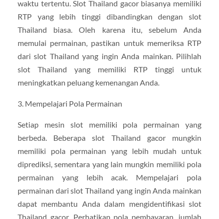
waktu tertentu. Slot Thailand gacor biasanya memiliki
RTP yang lebih tinggi dibandingkan dengan slot
Thailand biasa. Oleh karena itu, sebelum Anda
memulai permainan, pastikan untuk memeriksa RTP
dari slot Thailand yang ingin Anda mainkan. Pilihlah
slot Thailand yang memiliki RTP tinggi untuk
meningkatkan peluang kemenangan Anda.
3. Mempelajari Pola Permainan
Setiap mesin slot memiliki pola permainan yang
berbeda. Beberapa slot Thailand gacor mungkin
memiliki pola permainan yang lebih mudah untuk
diprediksi, sementara yang lain mungkin memiliki pola
permainan yang lebih acak. Mempelajari pola
permainan dari slot Thailand yang ingin Anda mainkan
dapat membantu Anda dalam mengidentifikasi slot
Thailand gacor. Perhatikan pola pembayaran, jumlah