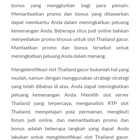
bonus yang menggiurkan bagi para pemain.
Memanfaatkan promo dan bonus yang ditawarkan
dapat membantu Anda dalam meningkatkan peluang
kemenangan Anda. Beberapa situs judi online bahkan
menyediakan promo khusus untuk slot Thailand gacor.
Manfaatkan promo dan bonus tersebut untuk
meningkatkan peluang Anda dalam menang.
Mengidentifikasi slot Thailand gacor bukanlah hal yang
mudah, namun dengan menggunakan strategi-strategi
yang telah dibahas di atas, Anda dapat meningkatkan
peluang kemenangan Anda. Memilih slot server
Thailand yang terpercaya, menganalisis RTP slot
Thailand, mempelajari pola permainan, mengikuti
forum judi online, dan memanfaatkan promo dan
bonus adalah beberapa langkah yang dapat Anda
lakukan untuk mengidentifikasi slot Thailand gacor.