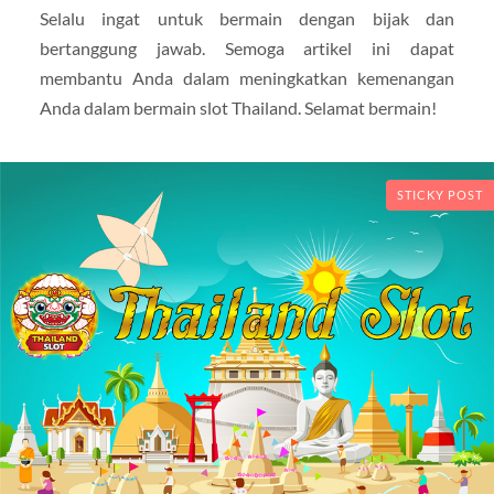
Selalu ingat untuk bermain dengan bijak dan
bertanggung jawab. Semoga artikel ini dapat
membantu Anda dalam meningkatkan kemenangan
Anda dalam bermain slot Thailand. Selamat bermain!
STICKY POST