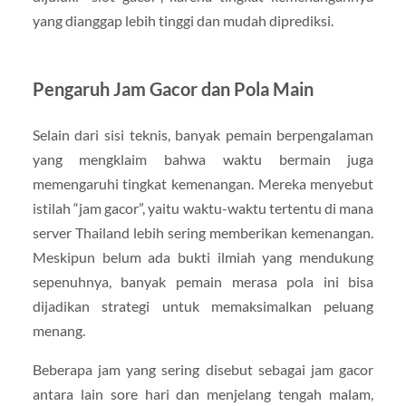
yang dianggap lebih tinggi dan mudah diprediksi.
Pengaruh Jam Gacor dan Pola Main
Selain dari sisi teknis, banyak pemain berpengalaman
yang mengklaim bahwa waktu bermain juga
memengaruhi tingkat kemenangan. Mereka menyebut
istilah “jam gacor”, yaitu waktu-waktu tertentu di mana
server Thailand lebih sering memberikan kemenangan.
Meskipun belum ada bukti ilmiah yang mendukung
sepenuhnya, banyak pemain merasa pola ini bisa
dijadikan strategi untuk memaksimalkan peluang
menang.
Beberapa jam yang sering disebut sebagai jam gacor
antara lain sore hari dan menjelang tengah malam,