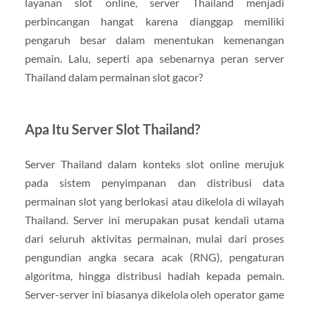
layanan slot online, server Thailand menjadi
perbincangan hangat karena dianggap memiliki
pengaruh besar dalam menentukan kemenangan
pemain. Lalu, seperti apa sebenarnya peran server
Thailand dalam permainan slot gacor?
Apa Itu Server Slot Thailand?
Server Thailand dalam konteks slot online merujuk
pada sistem penyimpanan dan distribusi data
permainan slot yang berlokasi atau dikelola di wilayah
Thailand. Server ini merupakan pusat kendali utama
dari seluruh aktivitas permainan, mulai dari proses
pengundian angka secara acak (RNG), pengaturan
algoritma, hingga distribusi hadiah kepada pemain.
Server-server ini biasanya dikelola oleh operator game