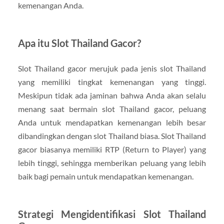
kemenangan Anda.
Apa itu Slot Thailand Gacor?
Slot Thailand gacor merujuk pada jenis slot Thailand
yang memiliki tingkat kemenangan yang tinggi.
Meskipun tidak ada jaminan bahwa Anda akan selalu
menang saat bermain slot Thailand gacor, peluang
Anda untuk mendapatkan kemenangan lebih besar
dibandingkan dengan slot Thailand biasa. Slot Thailand
gacor biasanya memiliki RTP (Return to Player) yang
lebih tinggi, sehingga memberikan peluang yang lebih
baik bagi pemain untuk mendapatkan kemenangan.
Strategi Mengidentifikasi Slot Thailand