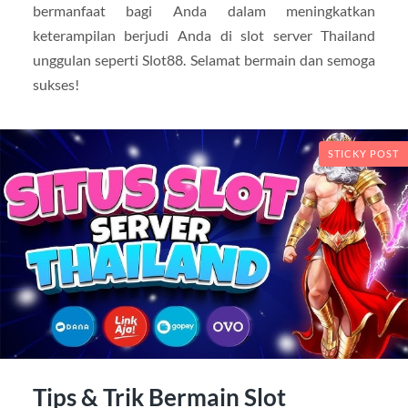
bermanfaat bagi Anda dalam meningkatkan
keterampilan berjudi Anda di slot server Thailand
unggulan seperti Slot88. Selamat bermain dan semoga
sukses!
STICKY POST
Tips & Trik Bermain Slot