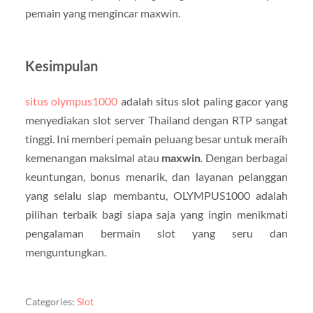
pemain yang mengincar maxwin.
Kesimpulan
situs olympus1000
adalah situs slot paling gacor yang
menyediakan slot server Thailand dengan RTP sangat
tinggi. Ini memberi pemain peluang besar untuk meraih
kemenangan maksimal atau
maxwin
. Dengan berbagai
keuntungan, bonus menarik, dan layanan pelanggan
yang selalu siap membantu, OLYMPUS1000 adalah
pilihan terbaik bagi siapa saja yang ingin menikmati
pengalaman bermain slot yang seru dan
menguntungkan.
Categories:
Slot