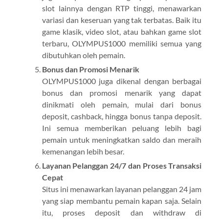
slot lainnya dengan RTP tinggi, menawarkan
variasi dan keseruan yang tak terbatas. Baik itu
game klasik, video slot, atau bahkan game slot
terbaru, OLYMPUS1000 memiliki semua yang
dibutuhkan oleh pemain.
Bonus dan Promosi Menarik
OLYMPUS1000 juga dikenal dengan berbagai
bonus dan promosi menarik yang dapat
dinikmati oleh pemain, mulai dari bonus
deposit, cashback, hingga bonus tanpa deposit.
Ini semua memberikan peluang lebih bagi
pemain untuk meningkatkan saldo dan meraih
kemenangan lebih besar.
Layanan Pelanggan 24/7 dan Proses Transaksi
Cepat
Situs ini menawarkan layanan pelanggan 24 jam
yang siap membantu pemain kapan saja. Selain
itu, proses deposit dan withdraw di