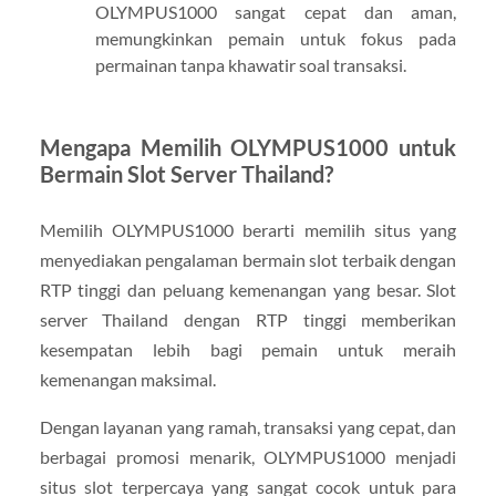
OLYMPUS1000 sangat cepat dan aman,
memungkinkan pemain untuk fokus pada
permainan tanpa khawatir soal transaksi.
Mengapa Memilih OLYMPUS1000 untuk
Bermain Slot Server Thailand?
Memilih OLYMPUS1000 berarti memilih situs yang
menyediakan pengalaman bermain slot terbaik dengan
RTP tinggi dan peluang kemenangan yang besar. Slot
server Thailand dengan RTP tinggi memberikan
kesempatan lebih bagi pemain untuk meraih
kemenangan maksimal.
Dengan layanan yang ramah, transaksi yang cepat, dan
berbagai promosi menarik, OLYMPUS1000 menjadi
situs slot terpercaya yang sangat cocok untuk para