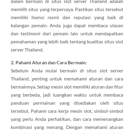
dalam bermain di situs slot server Thailand adalah
memilih situs yang terpercaya. Pastikan situs tersebut
memiliki lisensi resmi dan reputasi yang baik di
kalangan pemain. Anda juga dapat membaca ulasan
dan testimoni dari pemain lain untuk mendapatkan
pemahaman yang lebih baik tentang kualitas situs slot
server Thailand.
2. Pahami Aturan dan Cara Bermain:
Sebelum Anda mulai bermain di situs slot server
Thailand, penting untuk memahami aturan dan cara
bermainnya. Setiap mesin slot memiliki aturan dan fitur
yang berbeda, jadi luangkan waktu untuk membaca
panduan permainan yang disediakan oleh situs
tersebut. Pahami cara kerja mesin slot, simbol-simbol
yang perlu Anda perhatikan, dan cara memenangkan
kombinasi yang menang. Dengan memahami aturan