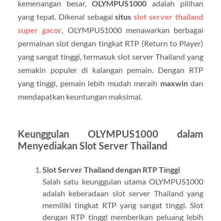
kemenangan besar,
OLYMPUS1000
adalah pilihan
yang tepat. Dikenal sebagai
situs
slot server thailand
super gacor
, OLYMPUS1000 menawarkan berbagai
permainan slot dengan tingkat RTP (Return to Player)
yang sangat tinggi, termasuk slot server Thailand yang
semakin populer di kalangan pemain. Dengan RTP
yang tinggi, pemain lebih mudah meraih
maxwin
dan
mendapatkan keuntungan maksimal.
Keunggulan OLYMPUS1000 dalam
Menyediakan Slot Server Thailand
Slot Server Thailand dengan RTP Tinggi
Salah satu keunggulan utama OLYMPUS1000
adalah keberadaan slot server Thailand yang
memiliki tingkat RTP yang sangat tinggi. Slot
dengan RTP tinggi memberikan peluang lebih