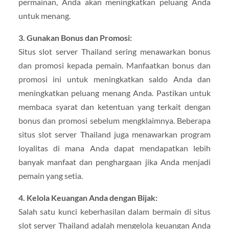
permainan, Anda akan meningkatkan peluang Anda
untuk menang.
3. Gunakan Bonus dan Promosi:
Situs slot server Thailand sering menawarkan bonus
dan promosi kepada pemain. Manfaatkan bonus dan
promosi ini untuk meningkatkan saldo Anda dan
meningkatkan peluang menang Anda. Pastikan untuk
membaca syarat dan ketentuan yang terkait dengan
bonus dan promosi sebelum mengklaimnya. Beberapa
situs slot server Thailand juga menawarkan program
loyalitas di mana Anda dapat mendapatkan lebih
banyak manfaat dan penghargaan jika Anda menjadi
pemain yang setia.
4. Kelola Keuangan Anda dengan Bijak:
Salah satu kunci keberhasilan dalam bermain di situs
slot server Thailand adalah mengelola keuangan Anda