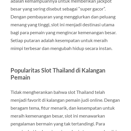
adalah kemampuannya untuk memberikan jackpot
besar yang sering disebut sebagai “super gacor”.
Dengan pembayaran yang menggiurkan dan peluang
menang yang tinggi, slot ini menjadi destinasi utama
bagi para pemain yang mengincar kemenangan besar.
Setiap putaran adalah kesempatan untuk meraih
mimpi terbesar dan mengubah hidup secara instan.
Popularitas Slot Thailand di Kalangan
Pemain
Tidak mengherankan bahwa slot Thailand telah
menjadi favorit di kalangan pemain judi online. Dengan
beragam tema, fitur menarik, dan kesempatan untuk
meraih kemenangan besar, slot ini menawarkan
pengalaman bermain yang tak tertandingi. Para