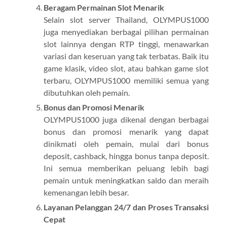
Beragam Permainan Slot Menarik
Selain slot server Thailand, OLYMPUS1000
juga menyediakan berbagai pilihan permainan
slot lainnya dengan RTP tinggi, menawarkan
variasi dan keseruan yang tak terbatas. Baik itu
game klasik, video slot, atau bahkan game slot
terbaru, OLYMPUS1000 memiliki semua yang
dibutuhkan oleh pemain.
Bonus dan Promosi Menarik
OLYMPUS1000 juga dikenal dengan berbagai
bonus dan promosi menarik yang dapat
dinikmati oleh pemain, mulai dari bonus
deposit, cashback, hingga bonus tanpa deposit.
Ini semua memberikan peluang lebih bagi
pemain untuk meningkatkan saldo dan meraih
kemenangan lebih besar.
Layanan Pelanggan 24/7 dan Proses Transaksi
Cepat