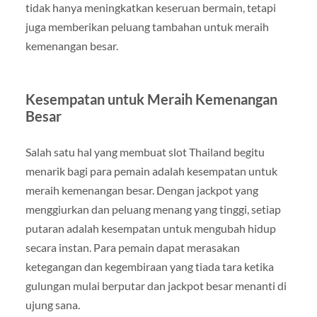
tidak hanya meningkatkan keseruan bermain, tetapi
juga memberikan peluang tambahan untuk meraih
kemenangan besar.
Kesempatan untuk Meraih Kemenangan
Besar
Salah satu hal yang membuat slot Thailand begitu
menarik bagi para pemain adalah kesempatan untuk
meraih kemenangan besar. Dengan jackpot yang
menggiurkan dan peluang menang yang tinggi, setiap
putaran adalah kesempatan untuk mengubah hidup
secara instan. Para pemain dapat merasakan
ketegangan dan kegembiraan yang tiada tara ketika
gulungan mulai berputar dan jackpot besar menanti di
ujung sana.