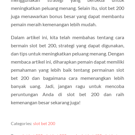
meningkatkan peluang menang. Selain itu, slot bet 200
juga menawarkan bonus besar yang dapat membantu
pemain meraih kemenangan lebih mudah.
Dalam artikel ini, kita telah membahas tentang cara
bermain slot bet 200, strategi yang dapat digunakan,
dan tips untuk meningkatkan peluang menang. Dengan
membaca artikel ini, diharapkan pemain dapat memiliki
pemahaman yang lebih baik tentang permainan slot
bet 200 dan bagaimana cara memenangkan lebih
banyak uang. Jadi, jangan ragu untuk mencoba
peruntungan Anda di slot bet 200 dan raih
kemenangan besar sekarang juga!
Categories:
slot bet 200