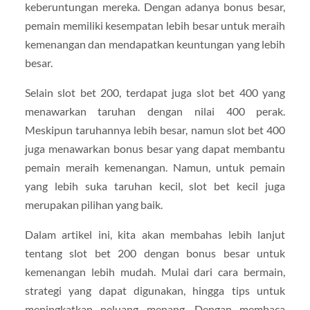
keberuntungan mereka. Dengan adanya bonus besar,
pemain memiliki kesempatan lebih besar untuk meraih
kemenangan dan mendapatkan keuntungan yang lebih
besar.
Selain slot bet 200, terdapat juga slot bet 400 yang
menawarkan taruhan dengan nilai 400 perak.
Meskipun taruhannya lebih besar, namun slot bet 400
juga menawarkan bonus besar yang dapat membantu
pemain meraih kemenangan. Namun, untuk pemain
yang lebih suka taruhan kecil, slot bet kecil juga
merupakan pilihan yang baik.
Dalam artikel ini, kita akan membahas lebih lanjut
tentang slot bet 200 dengan bonus besar untuk
kemenangan lebih mudah. Mulai dari cara bermain,
strategi yang dapat digunakan, hingga tips untuk
meningkatkan peluang menang. Dengan membaca