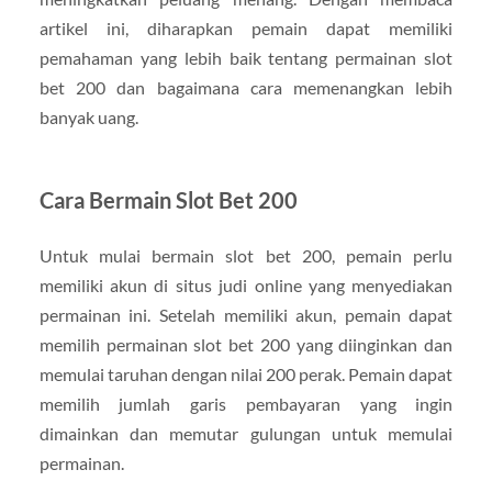
artikel ini, diharapkan pemain dapat memiliki
pemahaman yang lebih baik tentang permainan slot
bet 200 dan bagaimana cara memenangkan lebih
banyak uang.
Cara Bermain Slot Bet 200
Untuk mulai bermain slot bet 200, pemain perlu
memiliki akun di situs judi online yang menyediakan
permainan ini. Setelah memiliki akun, pemain dapat
memilih permainan slot bet 200 yang diinginkan dan
memulai taruhan dengan nilai 200 perak. Pemain dapat
memilih jumlah garis pembayaran yang ingin
dimainkan dan memutar gulungan untuk memulai
permainan.