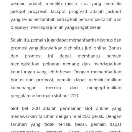
pemain adalah memilih mesin slot yang memiliki
jackpot progresif. Jackpot progresif adalah jackpot
yang terus bertambah setiap kali pemain bertaruh dan
biasanya mencapai jumlah yang sangat besar.
Selain itu, pemain juga dapat memanfaatkan bonus dan
promosi yang ditawarkan oleh situs judi online. Bonus
dan promosi ini dapat membantu pemain
meningkatkan peluang menang dan mendapatkan
keuntungan yang lebih besar. Dengan memanfaatkan
bonus dan promosi, pemain dapat memaksimalkan
kemenangan mereka dan mengoptimalkan
pengalaman bermain slot bet 200.
Slot bet 200 adalah permainan slot online yang
menawarkan taruhan dengan nilai 200 perak. Dengan
taruhan yang tidak terlalu besar, pemain dapat
menggunakan strategi yang berbeda untuk