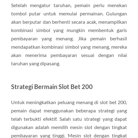
Setelah mengatur taruhan, pemain perlu menekan
tombol putar untuk memulai permainan. Gulungan
akan berputar dan berhenti secara acak, menampilkan
kombinasi simbol yang mungkin membentuk garis
pembayaran yang menang. Jika pemain berhasil
mendapatkan kombinasi simbol yang menang, mereka
akan menerima pembayaran sesuai dengan nilai
taruhan yang dipasang.
Strategi Bermain Slot Bet 200
Untuk meningkatkan peluang menang di slot bet 200,
pemain dapat menggunakan beberapa strategi yang
telah terbukti efektif. Salah satu strategi yang dapat
digunakan adalah memilih mesin slot dengan tingkat
pembayaran yang tinggi. Mesin slot dengan tingkat