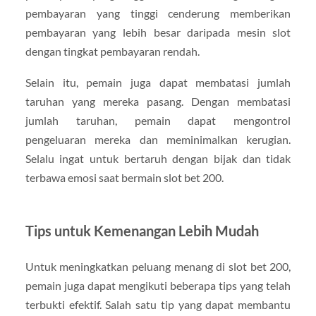
pembayaran yang tinggi cenderung memberikan
pembayaran yang lebih besar daripada mesin slot
dengan tingkat pembayaran rendah.
Selain itu, pemain juga dapat membatasi jumlah
taruhan yang mereka pasang. Dengan membatasi
jumlah taruhan, pemain dapat mengontrol
pengeluaran mereka dan meminimalkan kerugian.
Selalu ingat untuk bertaruh dengan bijak dan tidak
terbawa emosi saat bermain slot bet 200.
Tips untuk Kemenangan Lebih Mudah
Untuk meningkatkan peluang menang di slot bet 200,
pemain juga dapat mengikuti beberapa tips yang telah
terbukti efektif. Salah satu tip yang dapat membantu