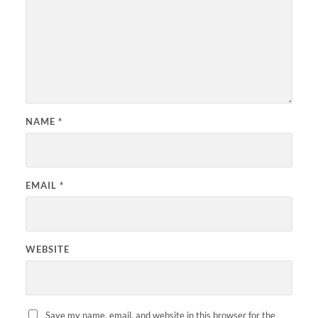
NAME
*
EMAIL
*
WEBSITE
Save my name, email, and website in this browser for the