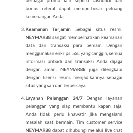
berbagai promo lain seperti cashback dan
bonus referal dapat memperbesar peluang
kemenangan Anda.
Keamanan Terjamin
Sebagai situs resmi,
NEYMAR88
sangat memperhatikan keamanan
data dan transaksi para pemain. Dengan
menggunakan enkripsi SSL yang canggih, semua
informasi pribadi dan transaksi Anda dijaga
dengan aman.
NEYMAR88
juga dilengkapi
dengan lisensi resmi, menjadikannya sebagai
situs yang sah dan terpercaya.
Layanan Pelanggan 24/7
Dengan layanan
pelanggan yang siap membantu kapan saja,
Anda tidak perlu khawatir jika mengalami
masalah saat bermain. Tim customer service
NEYMAR88
dapat dihubungi melalui live chat