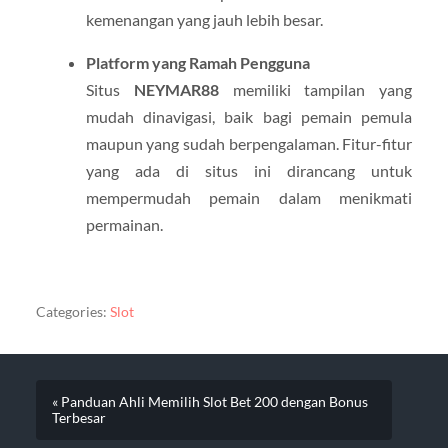
kemenangan yang jauh lebih besar.
Platform yang Ramah Pengguna
Situs
NEYMAR88
memiliki tampilan yang
mudah dinavigasi, baik bagi pemain pemula
maupun yang sudah berpengalaman. Fitur-fitur
yang ada di situs ini dirancang untuk
mempermudah pemain dalam menikmati
permainan.
Categories:
Slot
« Panduan Ahli Memilih Slot Bet 200 dengan Bonus
Terbesar