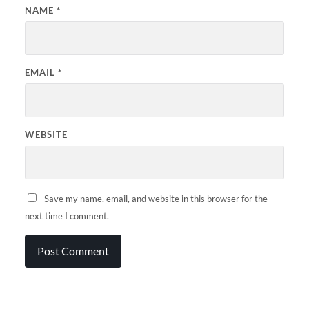
NAME
*
EMAIL
*
WEBSITE
Save my name, email, and website in this browser for the
next time I comment.