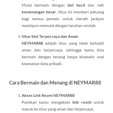
Mulai bermain dengan
bet kecil
dan raih
kemenangan besar
. Situs ini memberi peluang
bagi semua pemain untuk meraih jackpot
meskipun memulai dengan taruhan rendah.
Situs Slot Terpercaya dan Aman
NEYMAR88
adalah situs yang telah terbukti
aman dan terpercaya, sehingga kamu bisa
bermain dengan tenang tanpa khawatir soal
keamanan data pribadi.
Cara Bermain dan Menang di NEYMAR88
Akses Link Resmi NEYMAR88
Pastikan kamu mengakses
link resmi
untuk
masuk ke situs yang aman dan terpercaya.