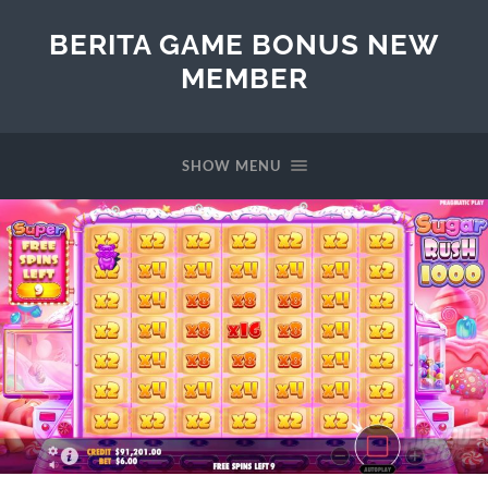
BERITA GAME BONUS NEW
MEMBER
SHOW MENU