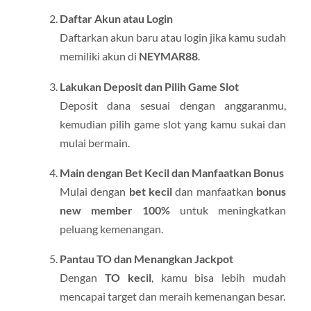
Daftar Akun atau Login
Daftarkan akun baru atau login jika kamu sudah
memiliki akun di
NEYMAR88
.
Lakukan Deposit dan Pilih Game Slot
Deposit dana sesuai dengan anggaranmu,
kemudian pilih game slot yang kamu sukai dan
mulai bermain.
Main dengan Bet Kecil dan Manfaatkan Bonus
Mulai dengan
bet kecil
dan manfaatkan
bonus
new member 100%
untuk meningkatkan
peluang kemenangan.
Pantau TO dan Menangkan Jackpot
Dengan
TO kecil
, kamu bisa lebih mudah
mencapai target dan meraih kemenangan besar.