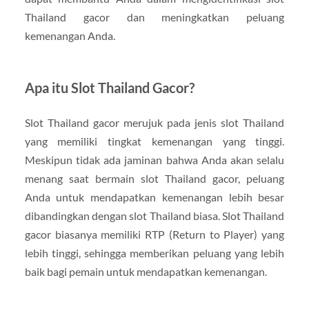
Thailand gacor dan meningkatkan peluang
kemenangan Anda.
Apa itu Slot Thailand Gacor?
Slot Thailand gacor merujuk pada jenis slot Thailand
yang memiliki tingkat kemenangan yang tinggi.
Meskipun tidak ada jaminan bahwa Anda akan selalu
menang saat bermain slot Thailand gacor, peluang
Anda untuk mendapatkan kemenangan lebih besar
dibandingkan dengan slot Thailand biasa. Slot Thailand
gacor biasanya memiliki RTP (Return to Player) yang
lebih tinggi, sehingga memberikan peluang yang lebih
baik bagi pemain untuk mendapatkan kemenangan.