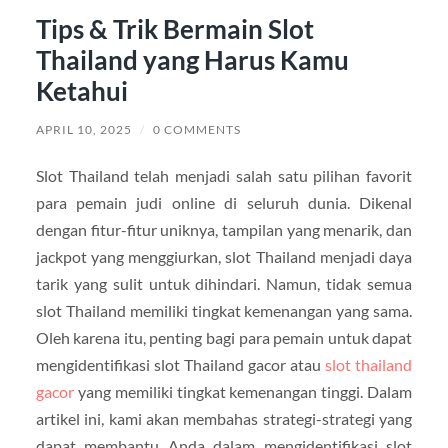
Tips & Trik Bermain Slot
Thailand yang Harus Kamu
Ketahui
APRIL 10, 2025
/
0 COMMENTS
Slot Thailand telah menjadi salah satu pilihan favorit
para pemain judi online di seluruh dunia. Dikenal
dengan fitur-fitur uniknya, tampilan yang menarik, dan
jackpot yang menggiurkan, slot Thailand menjadi daya
tarik yang sulit untuk dihindari. Namun, tidak semua
slot Thailand memiliki tingkat kemenangan yang sama.
Oleh karena itu, penting bagi para pemain untuk dapat
mengidentifikasi slot Thailand gacor atau
slot thailand
gacor
yang memiliki tingkat kemenangan tinggi. Dalam
artikel ini, kami akan membahas strategi-strategi yang
dapat membantu Anda dalam mengidentifikasi slot