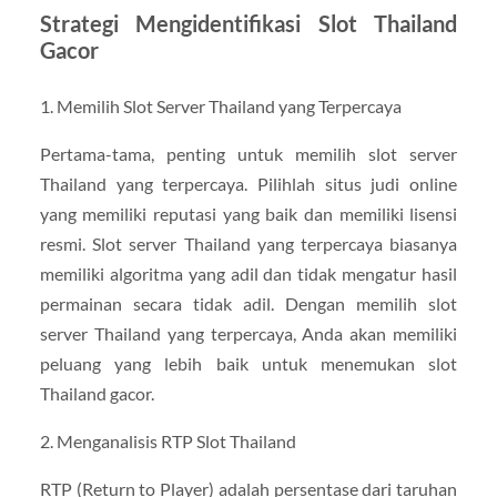
Strategi Mengidentifikasi Slot Thailand
Gacor
1. Memilih Slot Server Thailand yang Terpercaya
Pertama-tama, penting untuk memilih slot server
Thailand yang terpercaya. Pilihlah situs judi online
yang memiliki reputasi yang baik dan memiliki lisensi
resmi. Slot server Thailand yang terpercaya biasanya
memiliki algoritma yang adil dan tidak mengatur hasil
permainan secara tidak adil. Dengan memilih slot
server Thailand yang terpercaya, Anda akan memiliki
peluang yang lebih baik untuk menemukan slot
Thailand gacor.
2. Menganalisis RTP Slot Thailand
RTP (Return to Player) adalah persentase dari taruhan