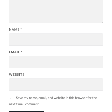
NAME
*
EMAIL
*
WEBSITE
Save my name, email, and website in this browser for the
next time I comment.