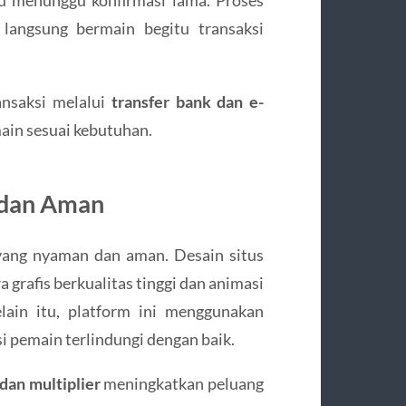
u menunggu konfirmasi lama. Proses
langsung bermain begitu transaksi
ansaksi melalui
transfer bank dan e-
main sesuai kebutuhan.
 dan Aman
ang nyaman dan aman. Desain situs
grafis berkualitas tinggi dan animasi
lain itu, platform ini menggunakan
si pemain terlindungi dengan baik.
 dan multiplier
meningkatkan peluang