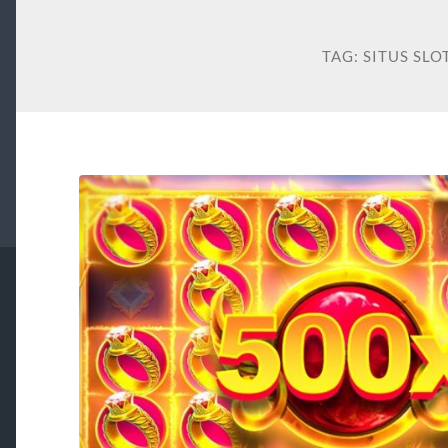
TAG:
SITUS SLO