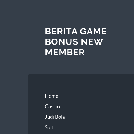
BERITA GAME
BONUS NEW
MEMBER
Home
Casino
Judi Bola
Slot