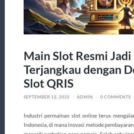
Main Slot Resmi Jadi
Terjangkau dengan De
Slot QRIS
SEPTEMBER 12, 2025
/
ADMIN
/
0 COMMENTS
Industri permainan slot online terus mengal
Indonesia, di mana inovasi metode pembayaran 