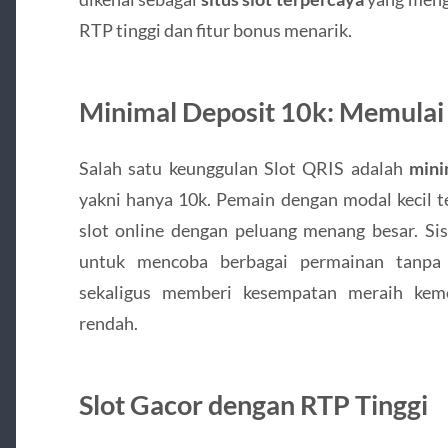
RTP tinggi dan fitur bonus menarik.
Minimal Deposit 10k: Memula
Salah satu keunggulan Slot QRIS adalah
mini
yakni hanya 10k. Pemain dengan modal kecil t
slot online dengan peluang menang besar. S
untuk mencoba berbagai permainan tanpa 
sekaligus memberi kesempatan meraih keme
rendah.
Slot Gacor dengan RTP Tinggi