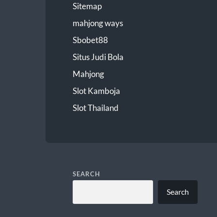
Sitemap
mahjong ways
Sbobet88
Situs Judi Bola
Mahjong
Slot Kamboja
Slot Thailand
SEARCH
Search