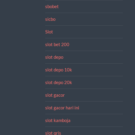
sbobet
sicbo
Slot
slot bet 200
slot depo
slot depo 10k
slot depo 20k
slot gacor
slot gacor hari ini
slot kamboja
slot qris