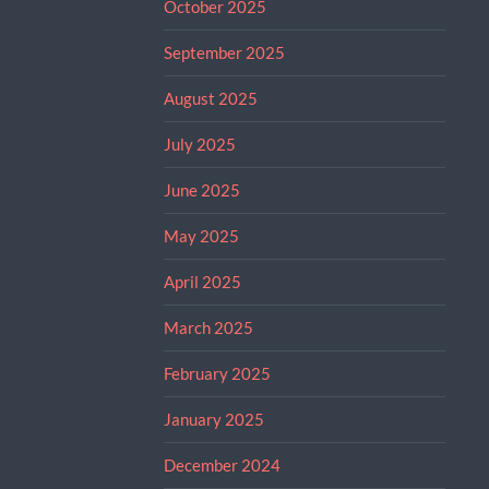
October 2025
September 2025
August 2025
July 2025
June 2025
May 2025
April 2025
March 2025
February 2025
January 2025
December 2024