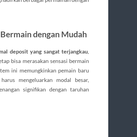
i Bermain dengan Mudah
mal deposit yang sangat terjangkau
,
etap bisa merasakan sensasi bermain
istem ini memungkinkan pemain baru
harus mengeluarkan modal besar,
nangan signifikan dengan taruhan