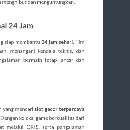
ih menghibur dan menguntungkan.
al 24 Jam
ang siap membantu
24 jam sehari
. Tim
aan, menangani kendala teknis, dan
ngalaman bermain tetap lancar dan
n yang mencari
slot gacor terpercaya
Dengan koleksi game berkualitas dari
pat melalui QRIS, serta pengalaman