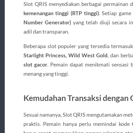
Slot QRIS menyediakan berbagai permainan d
kemenangan tinggi (RTP tinggi)
. Setiap gam
Number Generator)
yang telah diuji secara i
adil dan transparan.
Beberapa slot populer yang tersedia termasu
Starlight Princess, Wild West Gold
, dan berb
slot gacor
. Pemain dapat menikmati sensasi b
menang yang tinggi.
Kemudahan Transaksi dengan 
Sesuai namanya, Slot QRIS mengutamakan me
praktis. Pemain hanya perlu memindai kode