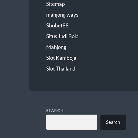
Sitemap
mahjong ways
Sbobet88
Situs Judi Bola
Mahjong
Slot Kamboja
Slot Thailand
SEARCH
Search