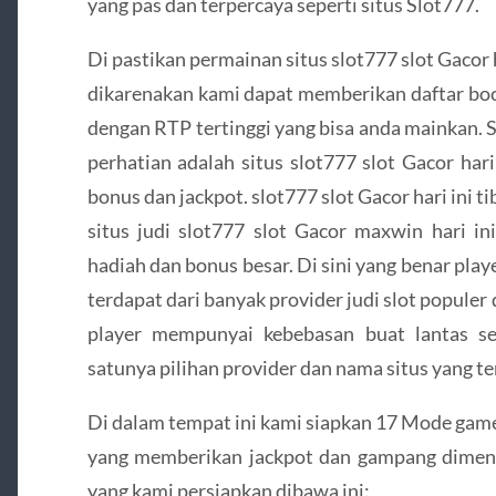
yang pas dan terpercaya seperti situs Slot777.
Di pastikan permainan situs slot777 slot Gacor h
dikarenakan kami dapat memberikan daftar boco
dengan RTP tertinggi yang bisa anda mainkan. S
perhatian adalah situs slot777 slot Gacor ha
bonus dan jackpot. slot777 slot Gacor hari ini
situs judi slot777 slot Gacor maxwin hari in
hadiah dan bonus besar. Di sini yang benar play
terdapat dari banyak provider judi slot popule
player mempunyai kebebasan buat lantas se
satunya pilihan provider dan nama situs yang te
Di dalam tempat ini kami siapkan 17 Mode game 
yang memberikan jackpot dan gampang dimena
yang kami persiapkan dibawa ini: