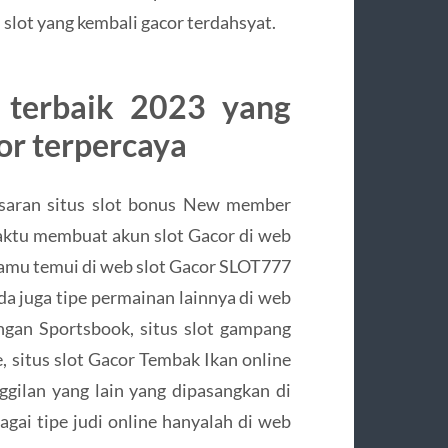
slot yang kembali gacor terdahsyat.
r terbaik 2023 yang
or terpercaya
 saran situs slot bonus New member
aktu membuat akun slot Gacor di web
t kamu temui di web slot Gacor SLOT777
Ada juga tipe permainan lainnya di web
ungan Sportsbook, situs slot gampang
e, situs slot Gacor Tembak Ikan online
ggilan yang lain yang dipasangkan di
bagai tipe judi online hanyalah di web