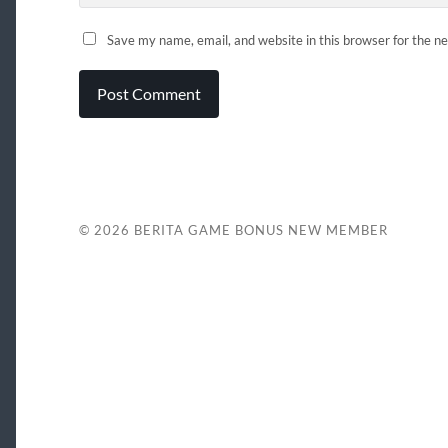
Save my name, email, and website in this browser for the n
© 2026
BERITA GAME BONUS NEW MEMBER