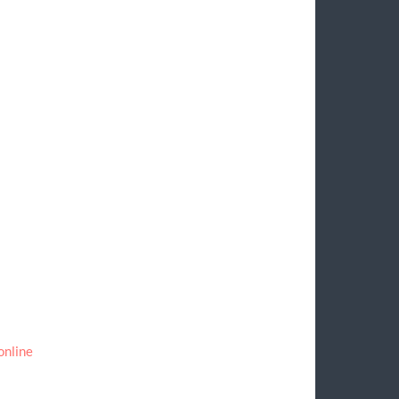
online