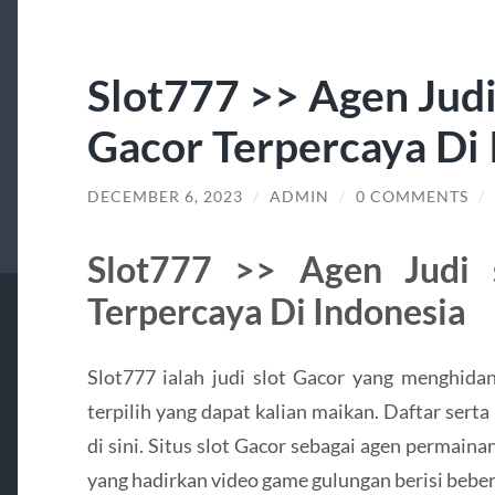
Slot777 >> Agen Judi
Gacor Terpercaya Di 
DECEMBER 6, 2023
/
ADMIN
/
0 COMMENTS
/
Slot777 >> Agen Judi 
Terpercaya Di Indonesia
Slot777 ialah judi slot Gacor yang menghida
terpilih yang dapat kalian maikan. Daftar sert
di sini. Situs slot Gacor sebagai agen permainan
yang hadirkan video game gulungan berisi beber