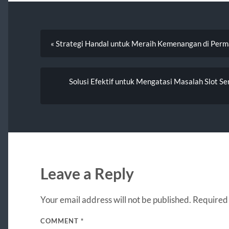
« Strategi Handal untuk Meraih Kemenangan di Per
Solusi Efektif untuk Mengatasi Masalah Slot Se
Leave a Reply
Your email address will not be published.
Required 
COMMENT
*