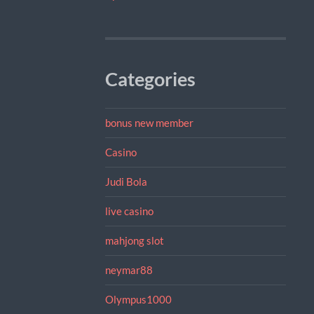
Categories
bonus new member
Casino
Judi Bola
live casino
mahjong slot
neymar88
Olympus1000