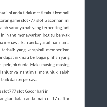
ari ini anda tidak mesti takut kembali
ran game slot777 slot Gacor hari ini
alah satunya bab yang terpenting jadi
ri ini yang menawarkan begitu banyak
 tiba menawarkan berbagai pilihan nama
i terbaik yang kerapkali memberikan
er dapat nikmati berbagai pilihan yang
r di pelojok dunia. Maka masing-masing
lanjutnya nantinya menunjuk salah
rbaik dan terpercaya.
slot777 slot Gacor hari ini
ngkan kalau anda main di 17 daftar