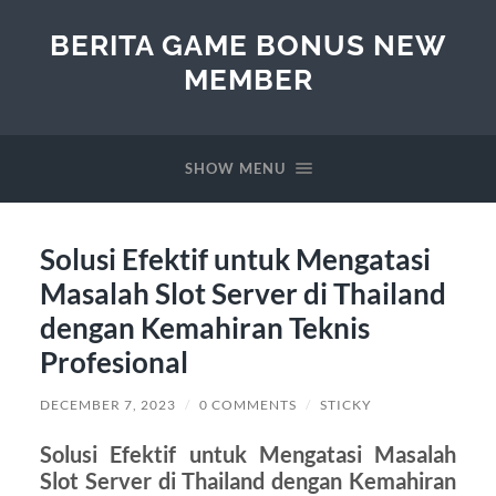
BERITA GAME BONUS NEW
MEMBER
SHOW MENU
Solusi Efektif untuk Mengatasi
Masalah Slot Server di Thailand
dengan Kemahiran Teknis
Profesional
DECEMBER 7, 2023
/
0 COMMENTS
/
STICKY
Solusi Efektif untuk Mengatasi Masalah
Slot Server di Thailand dengan Kemahiran