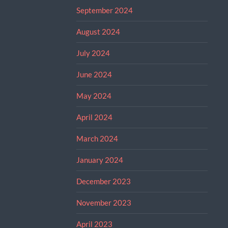
September 2024
August 2024
July 2024
June 2024
May 2024
April 2024
March 2024
January 2024
December 2023
November 2023
April 2023