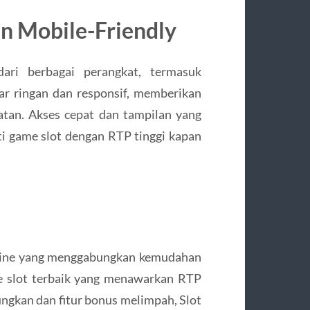
n Mobile-Friendly
ri berbagai perangkat, termasuk
gar ringan dan responsif, memberikan
tan. Akses cepat dan tampilan yang
 game slot dengan RTP tinggi kapan
nline yang menggabungkan kemudahan
e slot terbaik yang menawarkan RTP
ngkan dan fitur bonus melimpah, Slot