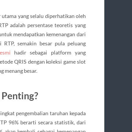
r utama yang selalu diperhatikan oleh
RTP adalah persentase teoretis yang
 untuk mendapatkan kemenangan dari
i RTP, semakin besar pula peluang
resmi
hadir sebagai platform yang
tode QRIS dengan koleksi game slot
ng menang besar.
 Penting?
tingkat pengembalian taruhan kepada
P 96% berarti secara statistik, dari
6% akan kembali sebagai kemenangan