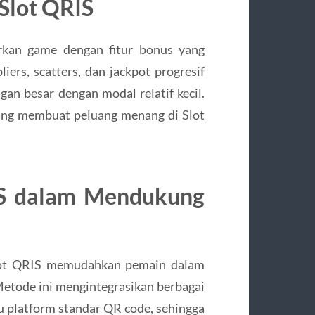
Slot QRIS
irkan game dengan fitur bonus yang
liers, scatters, dan jackpot progresif
 besar dengan modal relatif kecil.
yang membuat peluang menang di Slot
IS dalam Mendukung
Slot QRIS memudahkan pemain dalam
etode ini mengintegrasikan berbagai
tu platform standar QR code, sehingga