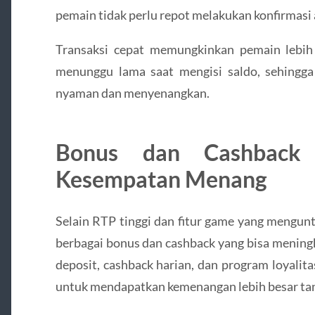
pemain tidak perlu repot melakukan konfirmasi 
Transaksi cepat memungkinkan pemain lebih
menunggu lama saat mengisi saldo, sehingg
nyaman dan menyenangkan.
Bonus dan Cashback
Kesempatan Menang
Selain RTP tinggi dan fitur game yang mengun
berbagai bonus dan cashback yang bisa menin
deposit, cashback harian, dan program loyal
untuk mendapatkan kemenangan lebih besar tan