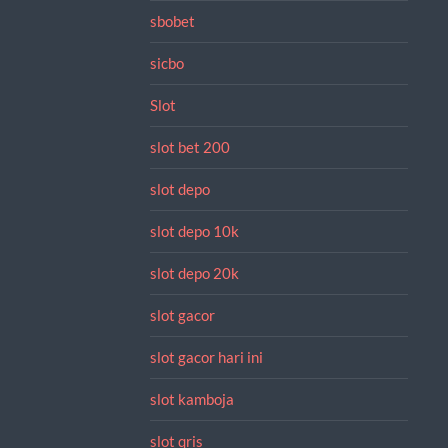
sbobet
sicbo
Slot
slot bet 200
slot depo
slot depo 10k
slot depo 20k
slot gacor
slot gacor hari ini
slot kamboja
slot qris