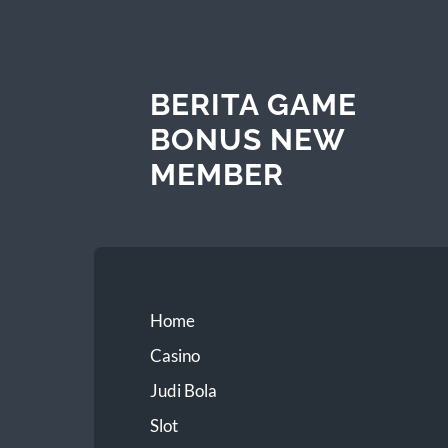
BERITA GAME
BONUS NEW
MEMBER
Home
Casino
Judi Bola
Slot