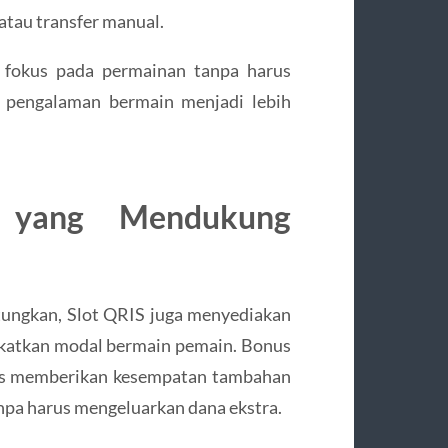
atau transfer manual.
 fokus pada permainan tanpa harus
a pengalaman bermain menjadi lebih
 yang Mendukung
tungkan, Slot QRIS juga menyediakan
gkatkan modal bermain pemain. Bonus
itas memberikan kesempatan tambahan
pa harus mengeluarkan dana ekstra.