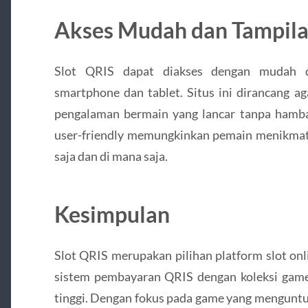
Akses Mudah dan Tampila
Slot QRIS dapat diakses dengan mudah da
smartphone dan tablet. Situs ini dirancang a
pengalaman bermain yang lancar tanpa hamba
user-friendly memungkinkan pemain menikmati
saja dan di mana saja.
Kesimpulan
Slot QRIS merupakan pilihan platform slot o
sistem pembayaran QRIS dengan koleksi gam
tinggi. Dengan fokus pada game yang menguntu