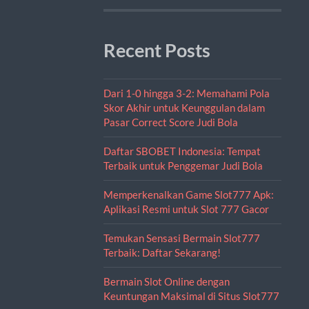
Recent Posts
Dari 1-0 hingga 3-2: Memahami Pola
Skor Akhir untuk Keunggulan dalam
Pasar Correct Score Judi Bola
Daftar SBOBET Indonesia: Tempat
Terbaik untuk Penggemar Judi Bola
Memperkenalkan Game Slot777 Apk:
Aplikasi Resmi untuk Slot 777 Gacor
Temukan Sensasi Bermain Slot777
Terbaik: Daftar Sekarang!
Bermain Slot Online dengan
Keuntungan Maksimal di Situs Slot777