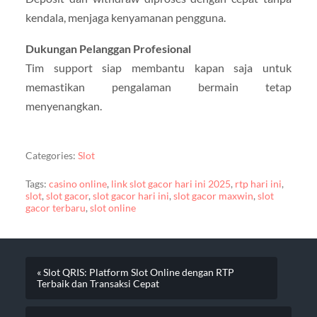
kendala, menjaga kenyamanan pengguna.
Dukungan Pelanggan Profesional
Tim support siap membantu kapan saja untuk
memastikan pengalaman bermain tetap
menyenangkan.
Categories:
Slot
Tags:
casino online
,
link slot gacor hari ini 2025
,
rtp hari ini
,
slot
,
slot gacor
,
slot gacor hari ini
,
slot gacor maxwin
,
slot
gacor terbaru
,
slot online
« Slot QRIS: Platform Slot Online dengan RTP
Terbaik dan Transaksi Cepat