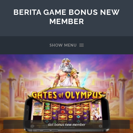
BERITA GAME BONUS NEW
MEMBER
SHOW MENU
slot bonus new member