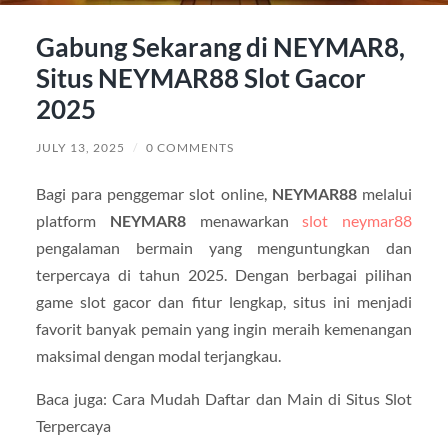
Gabung Sekarang di NEYMAR8,
Situs NEYMAR88 Slot Gacor
2025
JULY 13, 2025
/
0 COMMENTS
Bagi para penggemar slot online,
NEYMAR88
melalui
platform
NEYMAR8
menawarkan
slot neymar88
pengalaman bermain yang menguntungkan dan
terpercaya di tahun 2025. Dengan berbagai pilihan
game slot gacor dan fitur lengkap, situs ini menjadi
favorit banyak pemain yang ingin meraih kemenangan
maksimal dengan modal terjangkau.
Baca juga: Cara Mudah Daftar dan Main di Situs Slot
Terpercaya