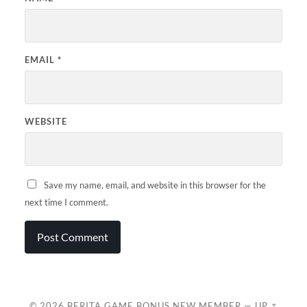
EMAIL
*
WEBSITE
Save my name, email, and website in this browser for the
next time I comment.
© 2026
BERITA GAME BONUS NEW MEMBER
—
UP ↑